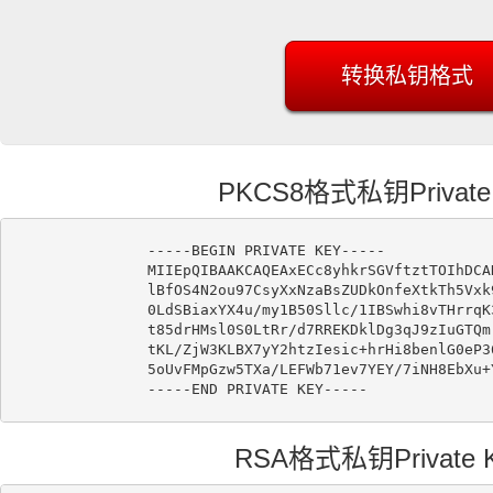
PKCS8格式私钥Privat
-----BEGIN PRIVATE KEY-----

MIIEpQIBAAKCAQEAxECc8yhkrSGVftztTOIhDCA
lBfOS4N2ou97CsyXxNzaBsZUDkOnfeXtkTh5Vxk
0LdSBiaxYX4u/my1B50Sllc/1IBSwhi8vTHrrqK
t85drHMsl0S0LtRr/d7RREKDklDg3qJ9zIuGTQm
tKL/ZjW3KLBX7yY2htzIesic+hrHi8benlG0eP3
5oUvFMpGzw5TXa/LEFWb71ev7YEY/7iNH8EbXu+
RSA格式私钥Private