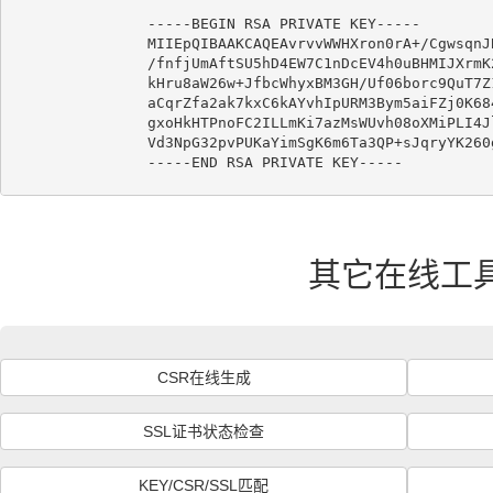
-----BEGIN RSA PRIVATE KEY-----

MIIEpQIBAAKCAQEAvrvvWWHXron0rA+/CgwsqnJ
/fnfjUmAftSU5hD4EW7C1nDcEV4h0uBHMIJXrmK
kHru8aW26w+JfbcWhyxBM3GH/Uf06borc9QuT7Z
aCqrZfa2ak7kxC6kAYvhIpURM3Bym5aiFZj0K68
gxoHkHTPnoFC2ILLmKi7azMsWUvh08oXMiPLI4J
Vd3NpG32pvPUKaYimSgK6m6Ta3QP+sJqryYK260
其它在线工
CSR在线生成
SSL证书状态检查
KEY/CSR/SSL匹配