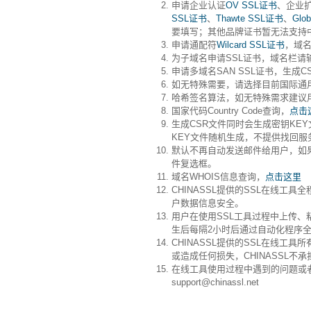
申请企业认证
OV SSL证书
、企业
SSL证书
、
Thawte SSL证书
、
Glo
要填写；其他品牌证书暂无法支持
申请通配符
Wilcard SSL证书
，域名栏
为子域名申请SSL证书，域名栏请输入如log
申请多域名SAN SSL证书，生
如无特殊需要，请选择目前国际通用
哈希签名算法，如无特殊需求建议用
国家代码Country Code查询，
点击
生成CSR文件同时会生成密钥KE
KEY文件随机生成，不提供找回服
默认不再自动发送邮件给用户，如果
件复选框。
域名WHOIS信息查询，
点击这里
CHINASSL提供的SSL在线工
户数据信息安全。
用户在使用SSL工具过程中上传、
生后每隔2小时后通过自动化程序
CHINASSL提供的SSL在线工
或造成任何损失，CHINASSL不
在线工具使用过程中遇到的问题或
support@chinassl.net