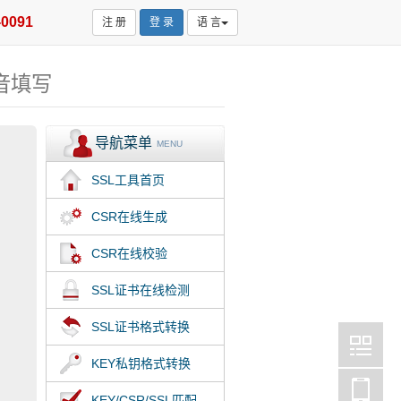
-0091
注 册
登 录
语 言
音填写
导航菜单
MENU
SSL工具首页
CSR在线生成
CSR在线校验
SSL证书在线检测
SSL证书格式转换
KEY私钥格式转换
KEY/CSR/SSL匹配