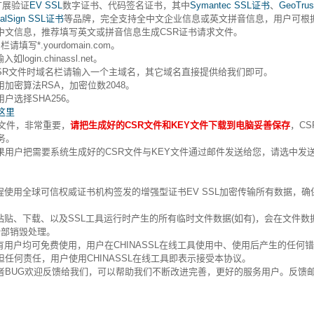
扩展验证
EV SSL
数字证书、代码签名证书，其中
Symantec SSL证书
、
GeoTrus
balSign SSL证书
等品牌，完全支持全中文企业信息或英文拼音信息，用户可根
中文信息，推荐填写英文或拼音信息生成CSR证书请求文件。
请填写*.yourdomain.com。
in.chinassl.net。
成CSR文件时域名栏请输入一个主域名，其它域名直接提供给我们即可。
加密算法RSA，加密位数2048。
户选择SHA256。
这里
Y文件，非常重要，
请把生成好的CSR文件和KEY文件下载到电脑妥善保存
，CS
务。
用户把需要系统生成好的CSR文件与KEY文件通过邮件发送给您，请选中发
具全程使用全球可信权威证书机构签发的增强型证书EV SSL加密传输所有数据，确
粘贴、下载、以及SSL工具运行时产生的所有临时文件数据(如有)，会在文件数
全部销毁处理。
具所有用户均可免费使用，用户在CHINASSL在线工具使用中、使用后产生的任何
承担任何责任，用户使用CHINASSL在线工具即表示接受本协议。
者BUG欢迎反馈给我们，可以帮助我们不断改进完善，更好的服务用户。反馈