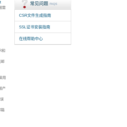
t
常见问题
FAQS
据需
CSR文件生成指南
SSL证书安装指南
在线帮助中心
R和
送邮
保用
据产
错误
邮箱