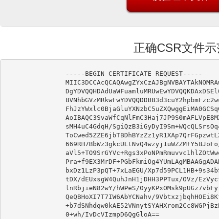
正确CSR文件示
-----BEGIN CERTIFICATE REQUEST-----

MIIC3DCCAcQCAQAwgZYxCzAJBgNVBAYTAkNOMRA
DgYDVQQHDAdUaWFuamluMRUwEwYDVQQKDAxDSEl
BVNhbGVzMRkwFwYDVQQDDBB3d3cuY2hpbmFzc2w
FhJzYWxlc0BjaGluYXNzbC5uZXQwggEiMA0GCSq
AoIBAQC3SvaWfCqNlFmC3Haj7JP9S0mAFLVpE8M
sMH4uC4GdqH/SgiQzB3iGyDyI9Sm+WQcQLSrsOq
ToCwed5ZZE6jbTBDhBYzZz1yR1XAp7QrFGpzwtL
669RH7BbWz3gkcULtNvQ4wzyj1uWZZM+Y5BJoFo
aVl5+TO9SrGYVc+Rgs3xPoNPmRmuvvc1hlZOtWw
Pra+f9EX3MrDF+PGbFkmiOg4YUmLAgMBAAGgADA
bxDz1LzP3pQT+7xLaEGU/Xp7d59PCL1HB+9s34b
tDX/dEUxsgW4QuhJnH1jDHH3PPTux/OVz/EzVyc
lnRbjieN82wY/hWPeS/0yyKPxOMsk9pUGz7vbFy
QeQBHoXI7T7IW6AbYCNahv/9VbtxzjbqhHOEi8K
+b7dSNhdqw0kAE52VNnytSYAHXrom2Cc8WGPjBz
0+wh/IvDcVIzmpD6QgGloA==
