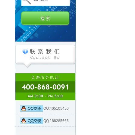
QQ:405105450
QQ:188285666