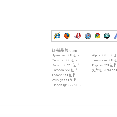
证书品牌
Brand
Symantec SSL证书
AlphaSSL SSL
Geotrust SSL证书
Trustwave SSL
RapidSSL SSL证书
Digicert SSL证书
Comodo SSL证书
免费证书Free SS
Thawte SSL证书
Verisign SSL证书
GlobalSign SSL证书