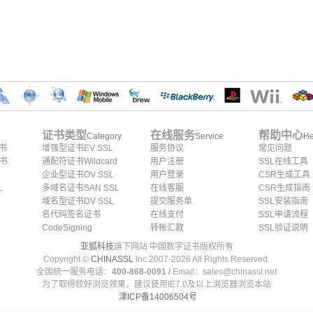
证书类型
在线服务
帮助中心
Category
Service
He
证书
增强型证书EV SSL
服务协议
常见问题
证书
通配符证书Wildcard
用户注册
SSL在线工具
企业型证书OV SSL
用户登录
CSR生成工具
L
多域名证书SAN SSL
在线客服
CSR生成指南
域名型证书DV SSL
提交服务单
SSL安装指南
名代码签名证书
在线支付
SSL申请流程
CodeSigning
转帐汇款
SSL验证说明
亚狐科技
旗下网站 中国数字证书版权所有
Copyright ©
CHINASSL
Inc 2007-
2026
All Rights Reserved.
全国统一服务电话：
400-868-0091 /
Email：sales@chinassl.net
为了取得较好浏览效果，建议使用IE7.0及以上浏览器浏览本站
津ICP备14006504号