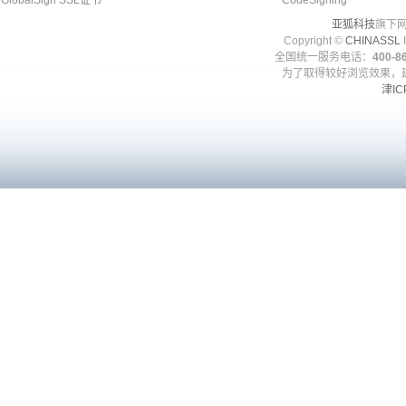
GlobalSign SSL证书
CodeSigning
亚狐科技
旗下网
Copyright ©
CHINASSL
I
全国统一服务电话：
400-86
为了取得较好浏览效果，建
津IC