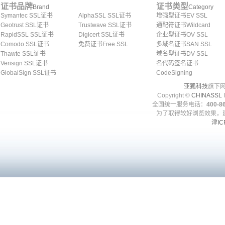
证书品牌
证书类型
Brand
Category
Symantec SSL证书
AlphaSSL SSL证书
增强型证书EV SSL
Geotrust SSL证书
Trustwave SSL证书
通配符证书Wildcard
RapidSSL SSL证书
Digicert SSL证书
企业型证书OV SSL
Comodo SSL证书
免费证书Free SSL
多域名证书SAN SSL
Thawte SSL证书
域名型证书DV SSL
Verisign SSL证书
名代码签名证书
GlobalSign SSL证书
CodeSigning
亚狐科技
旗下网
Copyright ©
CHINASSL
I
全国统一服务电话：
400-86
为了取得较好浏览效果，建
津IC