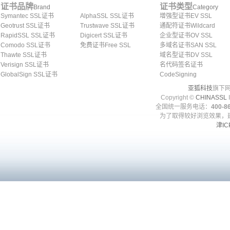
证书品牌
证书类型
Brand
Category
Symantec SSL证书
AlphaSSL SSL证书
增强型证书EV SSL
Geotrust SSL证书
Trustwave SSL证书
通配符证书Wildcard
RapidSSL SSL证书
Digicert SSL证书
企业型证书OV SSL
Comodo SSL证书
免费证书Free SSL
多域名证书SAN SSL
Thawte SSL证书
域名型证书DV SSL
Verisign SSL证书
名代码签名证书
GlobalSign SSL证书
CodeSigning
亚狐科技
旗下网
Copyright ©
CHINASSL
I
全国统一服务电话：
400-86
为了取得较好浏览效果，建
津IC