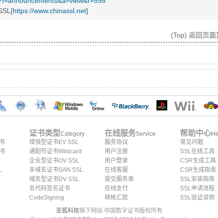
et/?f=announcements&a=view&r=598
SL[
https://www.chinassl.net
]
(Top) 返回页
证书类型
在线服务
帮助中心
Category
Service
He
证书
增强型证书EV SSL
服务协议
常见问题
证书
通配符证书Wildcard
用户注册
SSL在线工具
企业型证书OV SSL
用户登录
CSR生成工具
L
多域名证书SAN SSL
在线客服
CSR生成指南
域名型证书DV SSL
提交服务单
SSL安装指南
名代码签名证书
在线支付
SSL申请流程
CodeSigning
转帐汇款
SSL验证说明
亚狐科技
旗下网站 中国数字证书版权所有