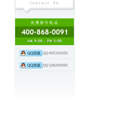
QQ:405105450
QQ:188285666