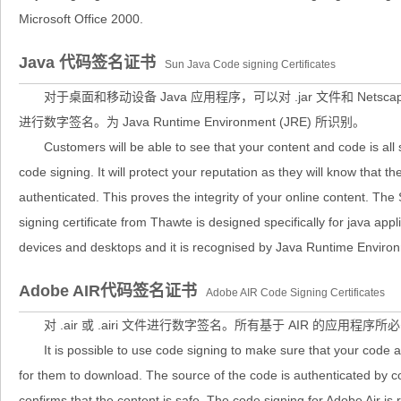
Microsoft Office 2000.
Java 代码签名证书
Sun Java Code signing Certificates
对于桌面和移动设备 Java 应用程序，可以对 .jar 文件和 Netscape Ob
进行数字签名。为 Java Runtime Environment (JRE) 所识别。
Customers will be able to see that your content and code is all 
code signing. It will protect your reputation as they will know that t
authenticated. This proves the integrity of your online content. Th
signing certificate from Thawte is designed specifically for java appl
devices and desktops and it is recognised by Java Runtime Enviro
Adobe AIR代码签名证书
Adobe AIR Code Signing Certificates
对 .air 或 .airi 文件进行数字签名。所有基于 AIR 的应用程序
It is possible to use code signing to make sure that your code a
for them to download. The source of the code is authenticated by c
confirms that the content is safe. The code signing for Adobe Air is