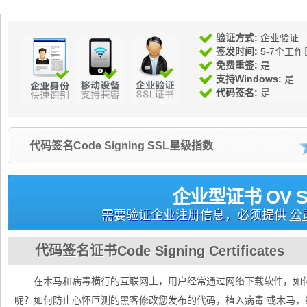
验证方式:
企业验证
签发时间:
5-7个工作
免费重签:
是
支持Windows:
是
代码签名:
是
代码签名Code Signing SSL星级指数
企业型证书 OV S
需要验证企业注册信息，必须提供
公
代码签名证书Code Signing Certificates
在木马和病毒横行的互联网上，用户经常通过网络下载软件，如
呢？如何防止心怀叵测的黑客修改您发布的代码，植入病毒 或木马