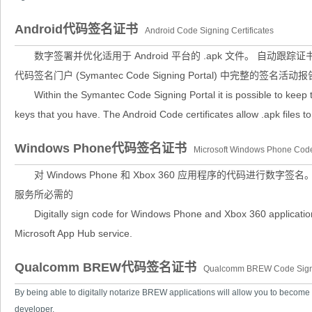
Android代码签名证书
Android Code Signing Certificates
数字签署并优化适用于 Android 平台的 .apk 文件。 自动跟
代码签名门户 (Symantec Code Signing Portal) 中完整的签名活动报
Within the Symantec Code Signing Portal it is possible to keep tr
keys that you have. The Android Code certificates allow .apk files to 
Windows Phone代码签名证书
Microsoft Windows Phone Code 
对 Windows Phone 和 Xbox 360 应用程序的代码进行数字签名。Mic
服务所必需的
Digitally sign code for Windows Phone and Xbox 360 applicatio
Microsoft App Hub service.
Qualcomm BREW代码签名证书
Qualcomm BREW Code Signin
By being able to digitally notarize BREW applications will allow you to beco
developer.