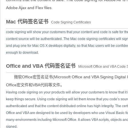
Adobe Ajax and Flex files.
Mac 代码签名证书
Code Signing Certificates
code signing will show your customers that your content and code is safe for 
content source will be authenticated. The Mac code signing certificates will sig
and plug one for Mac OS X desktops digitally, so that Mac users will be confiden
enough to download.
Office and VBA 代码签名证书
Microsoft Office and VBA Code S
微软Office宏签名证书(Microsoft Office and VBA Signing Dig
Office宏文件和VBA代码等文件。
Having code signing on your products will allow your customers to know that it i
keep things secure. Using code signing will let them know that you code’s sou
authenticated and that the content distributed online has high integrity. The certi
Office and VBA are designed to be used by developers who use Visual Basic for
many environments including Microsoft Office. It allows VBA scripts, objects and
signed.