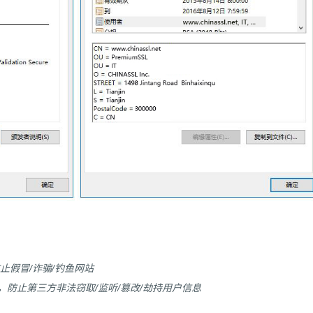
止假冒/诈骗/钓鱼网站
输，防止第三方非法窃取/监听/篡改/劫持用户信息