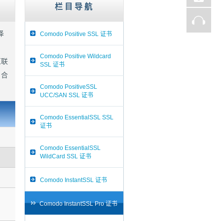
栏目导航
泽
Comodo Positive SSL 证书
Comodo Positive Wildcard
互联
SSL 证书
 合
Comodo PositiveSSL
UCC/SAN SSL 证书
Comodo EssentialSSL SSL
证书
Comodo EssentialSSL
WildCard SSL 证书
Comodo InstantSSL 证书
Comodo InstantSSL Pro 证书