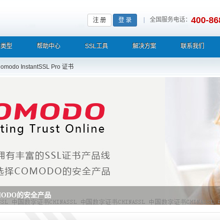
400-86
|
全国服务电话：
注 册
登 录
L类型
帮助中心
SSL工具
解决方案
联系我们
omodo InstantSSL Pro 证书
配符SSL证书 一张证书统统搞定 安全就是这么简单