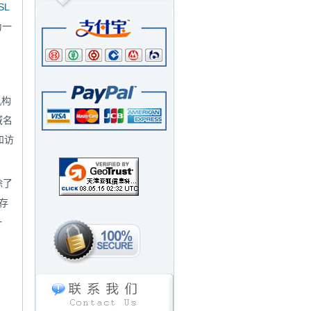
SL
为一
机构
域名
和访
除了
存
一