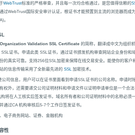
于
WebTrust
标准的严格审查，并且每一次均合格通过，是您值得信赖的
S
通过WebTrust国际安全审计认证，根证书才能预置到主流的浏览器而成
A)。
SL
Organization Validation SSL Certificate
的简称，翻译成中文为组织
 SSL证书。申请此类 SSL证书，通过证书颁发机构审查网站企业身份和
份的真实可靠。支持256位SSL加密来保障在线交易安全。能使你的客户
站的信息传输采用了全新最先进的
SSL
加密技术。
整公司信息，用户可以在证书里面看到申请SSL证书的公司名称。申请时
有权外，还需要递交公司证明材料和申请文件以证明申请单位是一个合法
机构将在人工核实后签发证书，域名所有者和公司证明材料中的名称必须
通过CA 机构审核后5-7个工作日签发证书。
、电子商务网站、证券、金融机构
兼容性