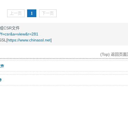
1
上一页
下一页
- 生成CSR文件
t/?f=csr&a=view&r=281
SL[
https://www.chinassl.net
]
(Top) 返回页
R文件
件