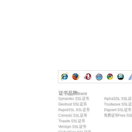
证书品牌
Brand
Symantec SSL证书
AlphaSSL SSL
Geotrust SSL证书
Trustwave SSL
RapidSSL SSL证书
Digicert SSL证书
Comodo SSL证书
免费证书Free SS
Thawte SSL证书
Verisign SSL证书