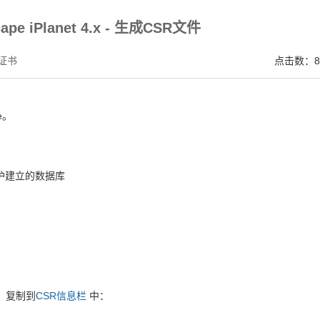
，点击证书信息立辨网站是否属于该企业/机构，假冒网站无所遁形 适用于企业网站、电
cape iPlanet 4.x - 生成CSR文件
证书
点击数：8
e。
。
护建立的数据库
e
，复制到
CSR信息栏
中：