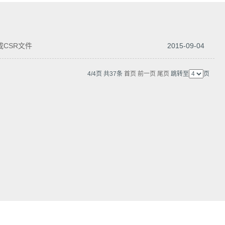
，点击证书信息立辨网站是否属于该企业/机构，假冒网站无所遁形 适用于企业网站、电
- 生成CSR文件
2015-09-04
4/4页 共37条
首页
前一页
尾页
跳转至
页