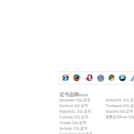
证书品牌
Brand
Symantec SSL证书
AlphaSSL SSL
Geotrust SSL证书
Trustwave SSL
RapidSSL SSL证书
Digicert SSL证书
Comodo SSL证书
免费证书Free SS
Thawte SSL证书
Verisign SSL证书