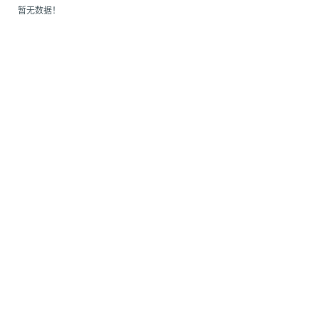
为什么企业型SSL证书? 证书包含企业信息，点击证书信息立辨网站是否属于该
暂无数据！
付、政府机构...