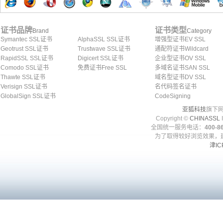
证书品牌
证书类型
Brand
Category
Symantec SSL证书
AlphaSSL SSL证书
增强型证书EV SSL
Geotrust SSL证书
Trustwave SSL证书
通配符证书Wildcard
RapidSSL SSL证书
Digicert SSL证书
企业型证书OV SSL
Comodo SSL证书
免费证书Free SSL
多域名证书SAN SSL
Thawte SSL证书
域名型证书DV SSL
Verisign SSL证书
名代码签名证书
GlobalSign SSL证书
CodeSigning
亚狐科技
旗下网
Copyright ©
CHINASSL
I
全国统一服务电话：
400-86
为了取得较好浏览效果，建
津IC