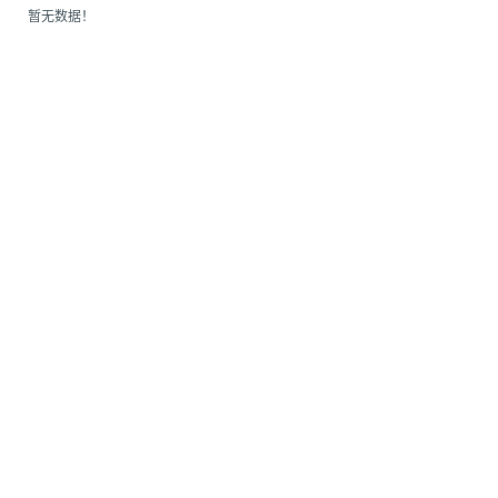
为什么企业型SSL证书? 证书包含企业信息，点击证书信息立辨网站是否属于该
暂无数据！
付、政府机构...