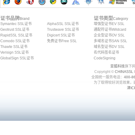
证书品牌
证书类型
Brand
Category
Symantec SSL证书
AlphaSSL SSL证书
增强型证书EV SSL
Geotrust SSL证书
Trustwave SSL证书
通配符证书Wildcard
RapidSSL SSL证书
Digicert SSL证书
企业型证书OV SSL
Comodo SSL证书
免费证书Free SSL
多域名证书SAN SSL
Thawte SSL证书
域名型证书DV SSL
Verisign SSL证书
名代码签名证书
GlobalSign SSL证书
CodeSigning
亚狐科技
旗下网
Copyright ©
CHINASSL
I
全国统一服务电话：
400-86
为了取得较好浏览效果，建
津IC