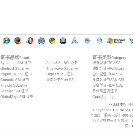
证书品牌
证书类型
Brand
Category
Symantec SSL证书
AlphaSSL SSL证书
增强型证书EV SSL
Geotrust SSL证书
Trustwave SSL证书
通配符证书Wildcard
RapidSSL SSL证书
Digicert SSL证书
企业型证书OV SSL
Comodo SSL证书
免费证书Free SSL
多域名证书SAN SSL
Thawte SSL证书
域名型证书DV SSL
Verisign SSL证书
名代码签名证书
GlobalSign SSL证书
CodeSigning
亚狐科技
旗下网
Copyright ©
CHINASSL
I
全国统一服务电话：
400-86
为了取得较好浏览效果，建
津IC