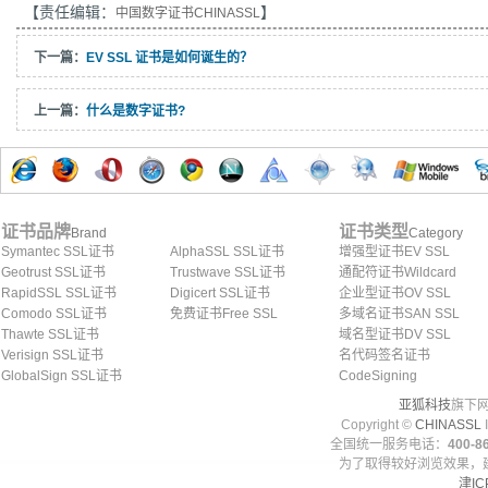
【责任编辑：
】
中国数字证书CHINASSL
下一篇：
EV SSL 证书是如何诞生的？
上一篇：
什么是数字证书?
证书品牌
证书类型
Brand
Category
Symantec SSL证书
AlphaSSL SSL证书
增强型证书EV SSL
Geotrust SSL证书
Trustwave SSL证书
通配符证书Wildcard
RapidSSL SSL证书
Digicert SSL证书
企业型证书OV SSL
Comodo SSL证书
免费证书Free SSL
多域名证书SAN SSL
Thawte SSL证书
域名型证书DV SSL
Verisign SSL证书
名代码签名证书
GlobalSign SSL证书
CodeSigning
亚狐科技
旗下网
Copyright ©
CHINASSL
I
全国统一服务电话：
400-86
为了取得较好浏览效果，建
津IC