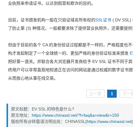
业执照来申请证书，以达到假冒和欺诈的目的。
目前，证书颁发机构一般在只验证域名所有权的
SSL证书
( DV S
了防止第 (3) 种情况，一般都要求除了提供营业执照外，还需要提
但由于目前的各个 CA 的身份验证过程都是不一样的，严格程度也
构才发起制定了一个全球统一的、更加严格的身份验证标准来颁发
E
把好第一道关。并联合各大浏览器开发商给予 EV SSL 证书不同于其他 
终用户可以非常直观地知道正在访问的网站是通过权威的数字证书颁
从而放心地从事在线交易。
1
上一页
下一
原文标题：EV SSL 的特色是什么?
原文地址：
https://www.chinassl.net/?f=faq&a=view&r=150
版权所有@转载请注明出处：CHINASSL[
https://www.chinassl.net
]