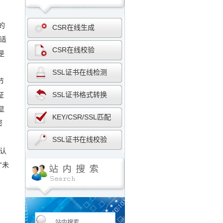
的
CSR在线生成
适
CSR在线校验
是
SSL证书在线检测
节
SSL证书格式转换
证
显
KEY/CSR/SSL匹配
密
SSL证书在线校验
息认
“未