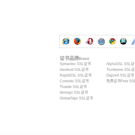
证书品牌
Brand
Symantec SSL证书
AlphaSSL SSL
Geotrust SSL证书
Trustwave SSL
RapidSSL SSL证书
Digicert SSL证书
Comodo SSL证书
免费证书Free SS
Thawte SSL证书
Verisign SSL证书
GlobalSign SSL证书