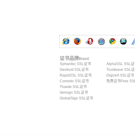
证书品牌
Brand
Symantec SSL证书
AlphaSSL SSL
Geotrust SSL证书
Trustwave SSL
RapidSSL SSL证书
Digicert SSL证书
Comodo SSL证书
免费证书Free SS
Thawte SSL证书
Verisign SSL证书
GlobalSign SSL证书