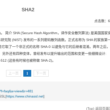
，点击证书信息立辨网站是否属于该企业/机构，假冒网站无所遁形 适用于企业网站、电
SHA2
点击数：6
。 简介 SHA (Secure Hash Algorithm，译作安全散列算法) 是美国国家
术研究院 (NIST) 发布的一系列密码散列函数。正式名称为 SHA 的家族第
给它取了一个非正式的名称 SHA-0 以避免与它的后继者混淆。两年之后
了。 另外还有四种变体，曾经发布以提升输出的范围和变更一些细微设计:
SHA-512 (这些有时候也被称做 SHA-2)。
1
上一页
下一页
t/?f=faq&a=view&r=481
SL[
https://www.chinassl.net
]
(Top) 返回页