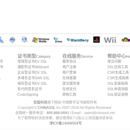
证书类型
在线服务
帮助中心
Category
Service
He
证书
增强型证书EV SSL
服务协议
常见问题
证书
通配符证书Wildcard
用户注册
SSL在线工具
企业型证书OV SSL
用户登录
CSR生成工具
L
多域名证书SAN SSL
在线客服
CSR生成指南
域名型证书DV SSL
提交服务单
SSL安装指南
名代码签名证书
在线支付
SSL申请流程
CodeSigning
转帐汇款
SSL验证说明
亚狐科技
旗下网站 中国数字证书版权所有
Copyright ©
CHINASSL
Inc 2007-
2026
All Rights Reserved.
全国统一服务电话：
400-868-0091 /
Email：sales@chinassl.net
为了取得较好浏览效果，建议使用IE7.0及以上浏览器浏览本站
津ICP备14006504号