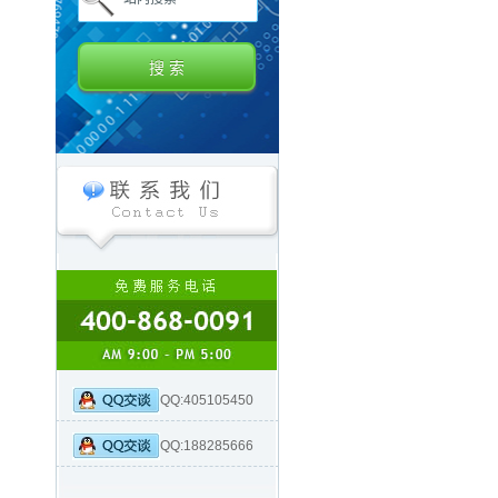
QQ:405105450
QQ:188285666