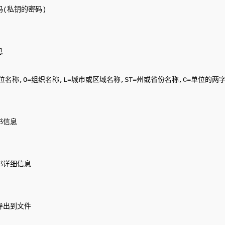
码(私钥的密码)



单位名称,O=组织名称,L=城市或区域名称,ST=州或省份名称,C=单位的两字
信息     

书详细信息

导出到文件 
