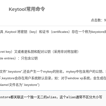
V SSL证书,完美支持地址栏显示中文企业名称EV SSL品牌,赛门铁克EV证书 Symantec、GeoTru
Keytool常用命令
点击数：9
Keytool 将密钥（key）和证书（certificates）存在一个称为keystor
（secret key）又或者是私钥和配对公钥（采用非对称加密）
cate entries）：只包含公钥
件".keystore",还会产生一个mykey的别名，mykey中包含用户的公钥
eystore会存在用户系统默认目录，如：对于window xp系统，会生成
rName\文件名为“.keystore”)
keystore都关联这一个独一无二的alias，这个alias通常不区分大小写
