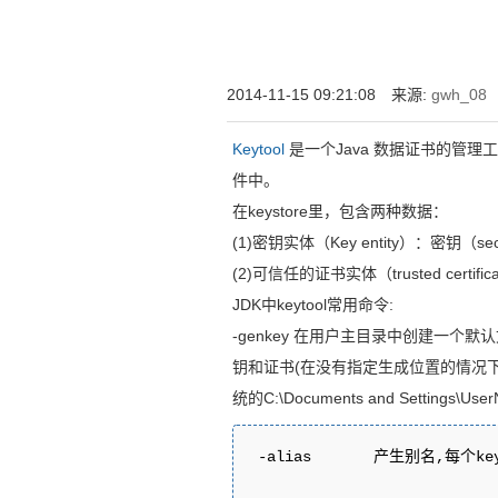
增强型证书EV SSL,赛门铁克EV证书,verisign E
位SSL证书,绿色地址栏证书
2014-11-15 09:21:08 来源:
gwh_08
Keytool
是一个Java 数据证书的管理工具 ,
件中。
在keystore里，包含两种数据：
(1)密钥实体（Key entity）：密钥
(2)可信任的证书实体（trusted certifi
JDK中keytool常用命令:
-genkey 在用户主目录中创建一个默认文
钥和证书(在没有指定生成位置的情况下,k
统的C:\Documents and Settings\Use
 -alias       产生别名,每个