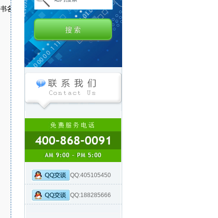
书名称 -storepass 密码

QQ:405105450
QQ:188285666