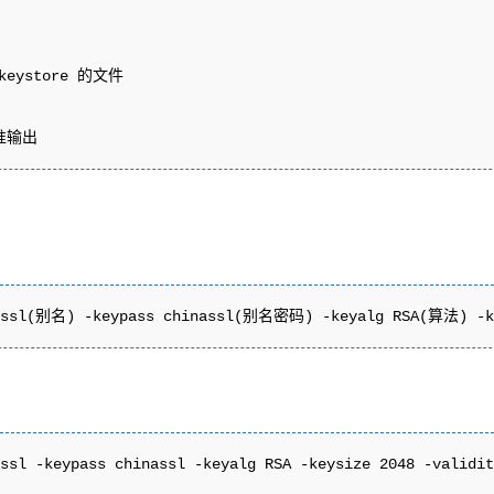
eystore 的文件

准输出
chinassl(别名) -keypass chinassl(别名密码) -keyalg RSA
hinassl -keypass chinassl -keyalg RSA -keysize 20