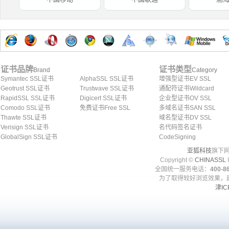
证书品牌
证书类型
Brand
Category
Symantec SSL证书
AlphaSSL SSL证书
增强型证书EV SSL
Geotrust SSL证书
Trustwave SSL证书
通配符证书Wildcard
RapidSSL SSL证书
Digicert SSL证书
企业型证书OV SSL
Comodo SSL证书
免费证书Free SSL
多域名证书SAN SSL
Thawte SSL证书
域名型证书DV SSL
Verisign SSL证书
名代码签名证书
GlobalSign SSL证书
CodeSigning
亚狐科技
旗下网
Copyright ©
CHINASSL
I
全国统一服务电话：
400-86
为了取得较好浏览效果，建
津IC