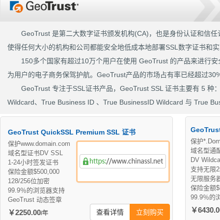
GeoTrust 是第二大数字证书颁发机构(CA)，也是身份认证
使得任何大小的机构和公司都能安全地低成本地部署SSL数字证书和
150多个国家有超过10万个用户在使用 GeoTrust 的产品来
为用户的电子商务保驾护航。GeoTrust产品的市场占有率已经超过30
GeoTrust 专注于SSL证书产品，GeoTrust SSL 证书主要有 5 种： Qu
Wildcard、True Business ID 、True BusinessID Wildcard 与 True Bus
GeoTrus
GeoTrust QuickSSL Premium SSL 证书
保护*.Dom
保护www.domain.com
域名型通
域名型证书DV SSL
DV Wildc
1-24小时签发证书
支持无限
保险金额$500,000
无限服务
128/256位加密
保险金额$5
99.9％的浏览器支持
99.9％
GeoTrust 动态签章
￥6430.0
￥2250.00
查看详情
立刻购买
/年