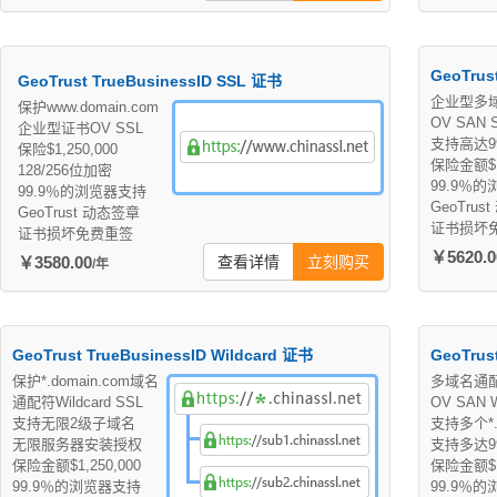
GeoTrus
GeoTrust TrueBusinessID SSL 证书
企业型多
保护www.domain.com
OV SAN 
企业型证书OV SSL
支持高达9
保险$1,250,000
保险金额$1,
128/256位加密
99.9％
99.9％的浏览器支持
GeoTrus
GeoTrust 动态签章
证书损坏
证书损坏免费重签
￥5620.0
￥3580.00
查看详情
立刻购买
/年
GeoTrust TrueBusinessID Wildcard 证书
GeoTrus
保护*.domain.com域名
多域名通
通配符Wildcard SSL
OV SAN W
支持无限2级子域名
支持多个*.D
无限服务器安装授权
支持多达9
保险金额$1,250,000
保险金额$1,
99.9％的浏览器支持
99.9％