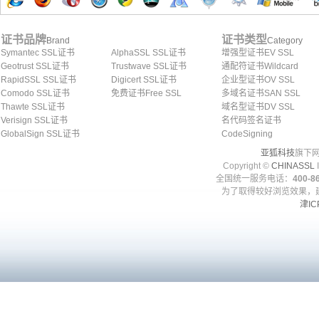
证书品牌
证书类型
Brand
Category
Symantec SSL证书
AlphaSSL SSL证书
增强型证书EV SSL
Geotrust SSL证书
Trustwave SSL证书
通配符证书Wildcard
RapidSSL SSL证书
Digicert SSL证书
企业型证书OV SSL
Comodo SSL证书
免费证书Free SSL
多域名证书SAN SSL
Thawte SSL证书
域名型证书DV SSL
Verisign SSL证书
名代码签名证书
GlobalSign SSL证书
CodeSigning
亚狐科技
旗下网
Copyright ©
CHINASSL
I
全国统一服务电话：
400-86
为了取得较好浏览效果，建
津IC