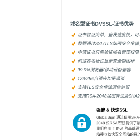
域名型证书DVSSL-证书优势
证书验证简单，签发速度快，可
数据通过SSL/TLS加密安全传
申请证书只需验证域名管理权限
浏览器地址栏显示安全锁图标
99.9%浏览器/移动设备兼容
128/256自适应加密通道
支持TLS安全传输通信协议
支持RSA-2048加密算法及SHA
强健 & 快速SSL
GlobalSign 通过使用SH
2048 位RSA 密钥提供
我们启用了 IPv6 的基
站接收较快安全网站的载