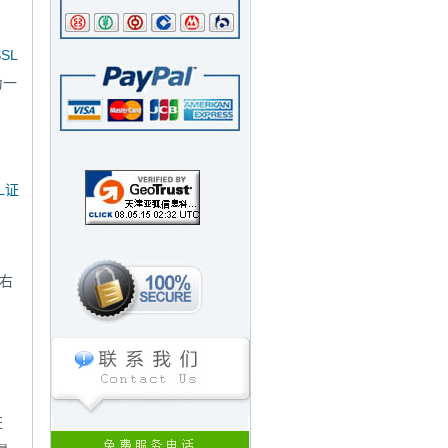
SSL
为一
L证
左右
证