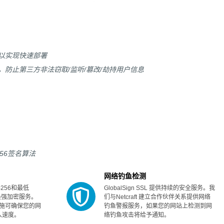
以实现快速部署
输，防止第三方非法窃取/监听/篡改/劫持用户信息
256签名算法
网络钓鱼检测
A-256和最低
GlobalSign SSL 提供持续的安全服务。我
了最强加密服务。
们与Netcraft 建立合作伙伴关系提供网络
础设施可确保您的网
钓鱼警报服务，如果您的网站上检测到网
入速度。
络钓鱼攻击将给予通知。