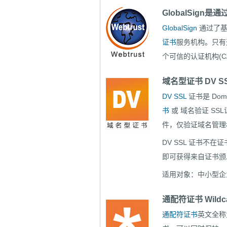
GlobalSign是
GlobalSign
通过了
证书
服务机构。只有
个可信的认证机构(C
域名型证书 DV S
DV SSL
证书是 Doma
书
或 域名验证 SS
件，仅验证域名管理
DV SSL 证书不
即可获得来自证书颁发
适用对象：中小型企
通配符证书 Wildca
通配符证书
英文全称