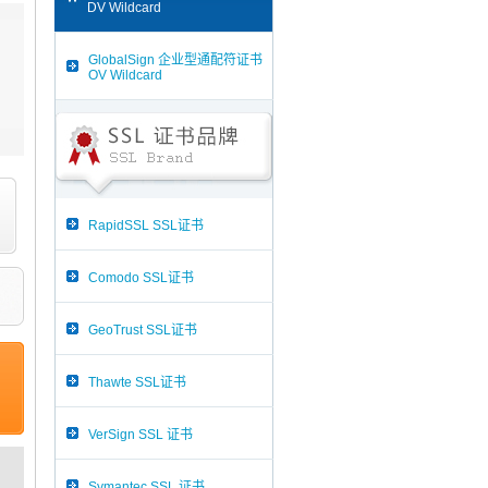
DV Wildcard
GlobalSign 企业型通配符证书
OV Wildcard
RapidSSL SSL证书
Comodo SSL证书
GeoTrust SSL证书
Thawte SSL证书
VerSign SSL 证书
Symantec SSL 证书