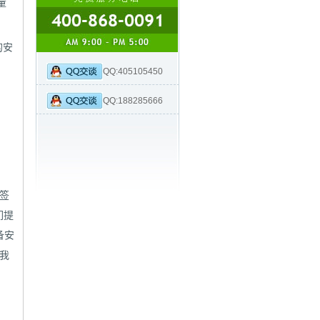
量
的安
QQ:405105450
QQ:188285666
张签
们提
备安
电我