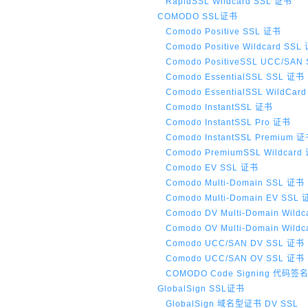
RapidSSL Wildcard SSL 证书
COMODO SSL证书
Comodo Positive SSL 证书
Comodo Positive Wildcard SSL
Comodo PositiveSSL UCC/SAN
Comodo EssentialSSL SSL 证书
Comodo EssentialSSL WildCar
Comodo InstantSSL 证书
Comodo InstantSSL Pro 证书
Comodo InstantSSL Premium 
Comodo PremiumSSL Wildcard
Comodo EV SSL 证书
Comodo Multi-Domain SSL 证书
Comodo Multi-Domain EV SSL
Comodo DV Multi-Domain Wild
Comodo OV Multi-Domain Wild
Comodo UCC/SAN DV SSL 证书
Comodo UCC/SAN OV SSL 证书
COMODO Code Signing 代码签
GlobalSign SSL证书
GlobalSign 域名型证书 DV SSL