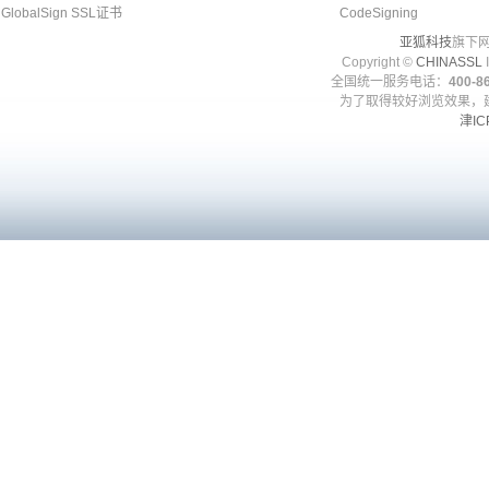
GlobalSign SSL证书
CodeSigning
亚狐科技
旗下网
Copyright ©
CHINASSL
I
全国统一服务电话：
400-86
为了取得较好浏览效果，建
津IC