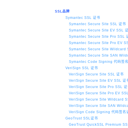
增强型证书EV SSL,赛门铁克EV证书,verisign EV SSL证书,完美支持地址栏显示中文企业名
SSL品牌
位SSL证书,绿色地址栏证书
Symantec SSL 证书
Symantec Secure Site SSL 证书
Symantec Secure Site EV SSL
Symantec Secure Site Pro SSL
Symantec Secure Site Pro EV 
Symantec Secure Site Wildcar
Symantec Secure Site SAN Wil
Symantec Code Signing 代码
VeriSign SSL 证书
VeriSign Secure Site SSL 证书
VeriSign Secure Site EV SSL 证
VeriSign Secure Site Pro SSL 
VeriSign Secure Site Pro EV 
VeriSign Secure Site Wildcard
VeriSign Secure Site SAN Wild
VeriSign Code Signing 代码签
GeoTrust SSL证书
GeoTrust QuickSSL Premium S