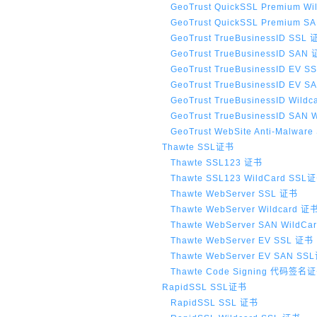
GeoTrust QuickSSL Premium W
GeoTrust QuickSSL Premium 
GeoTrust TrueBusinessID SSL
GeoTrust TrueBusinessID SAN
GeoTrust TrueBusinessID EV 
GeoTrust TrueBusinessID EV 
GeoTrust TrueBusinessID Wild
GeoTrust TrueBusinessID SAN 
GeoTrust WebSite Anti-Malware
Thawte SSL证书
Thawte SSL123 证书
Thawte SSL123 WildCard SSL
Thawte WebServer SSL 证书
Thawte WebServer Wildcard 证
Thawte WebServer SAN WildCa
Thawte WebServer EV SSL 证书
Thawte WebServer EV SAN SS
Thawte Code Signing 代码签名
RapidSSL SSL证书
RapidSSL SSL 证书