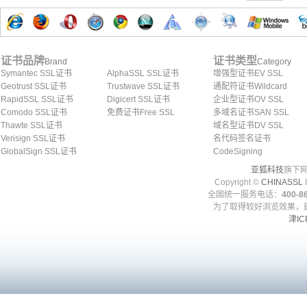
证书品牌
证书类型
Brand
Category
Symantec SSL证书
AlphaSSL SSL证书
增强型证书EV SSL
Geotrust SSL证书
Trustwave SSL证书
通配符证书Wildcard
RapidSSL SSL证书
Digicert SSL证书
企业型证书OV SSL
Comodo SSL证书
免费证书Free SSL
多域名证书SAN SSL
Thawte SSL证书
域名型证书DV SSL
Verisign SSL证书
名代码签名证书
GlobalSign SSL证书
CodeSigning
亚狐科技
旗下网
Copyright ©
CHINASSL
I
全国统一服务电话：
400-86
为了取得较好浏览效果，建
津IC