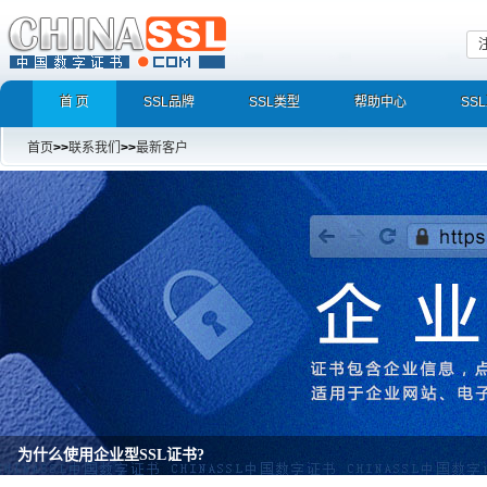
首 页
SSL品牌
SSL类型
帮助中心
SS
首页
>>
联系我们
>>
最新客户
增强型证书EV SSL，完美支持地址栏显示中文企业名称