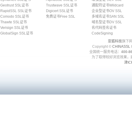
Geotrust SSL证书
Trustwave SSL证书
通配符证书Wildcard
RapidSSL SSL证书
Digicert SSL证书
企业型证书OV SSL
Comodo SSL证书
免费证书Free SSL
多域名证书SAN SSL
Thawte SSL证书
域名型证书DV SSL
Verisign SSL证书
名代码签名证书
GlobalSign SSL证书
CodeSigning
亚狐科技
旗下网
Copyright ©
CHINASSL
I
全国统一服务电话：
400-86
为了取得较好浏览效果，建
津IC