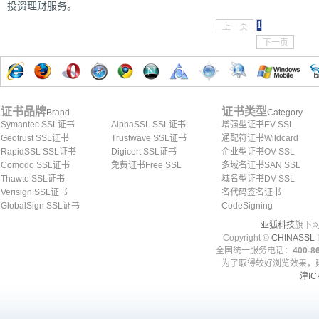
投资理财服务。
1
上一页
下一页
证书品牌
证书类型
Brand
Category
Symantec SSL证书
AlphaSSL SSL证书
增强型证书EV SSL
Geotrust SSL证书
Trustwave SSL证书
通配符证书Wildcard
RapidSSL SSL证书
Digicert SSL证书
企业型证书OV SSL
Comodo SSL证书
免费证书Free SSL
多域名证书SAN SSL
Thawte SSL证书
域名型证书DV SSL
Verisign SSL证书
名代码签名证书
GlobalSign SSL证书
CodeSigning
亚狐科技
旗下网
Copyright ©
CHINASSL
I
全国统一服务电话：
400-86
为了取得较好浏览效果，建
津IC