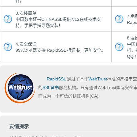
件。
3.安装简单
7.
中国数字证书CHINASSL提供7/12在线技术支
Rap
持，手把手指导您安装！
8.
4.安全保证
中国
99%浏览器支持 RapidSSL 根证书，更加安全。
档，
QQ 
RapidSSL
通过了基于
WebTrust
标准的严格审查
的
SSL证书
服务机构。只有通过WebTrust国际安
而成为一个可信的认证机构(CA)。
友情提示