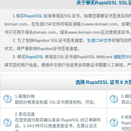
关于够买RapidSSL SS
1.够买
RapidSSL
标准单域名SSL证书，如果您需要证书签发后同时可以
domain.com，在生成CSR文件时域名请输入www.domain.com，如
书只可用于域名domain.com，域名www.domain.com无法使用该证
2. 为了加快Rapidssl SSL证书签发速度，
生成CSR文件
时填写的
中文，将严重影响Rapidssl证书签发速度。
3. 够买
RapidSSL
单域名SSL证书或
RapidSSL
Wildcard
通配符SS
填写您的用户信息，使用中文用户信息将会导致证书需要人工审核，
选择 RapidSSL 证书 8 
1.超值价格
5.
超低价格来自权威
SSL证书
颁发机构，可信。
高达
2.发证迅速
6.
在您完成付款并确认来自 RapidSSL 的订单邮件
Rapi
后，1-24小时可以快速发放证书，无需认证文
可的