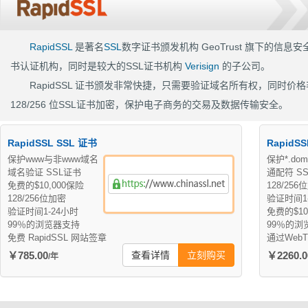
RapidSSL
是著名
SSL
数字证书颁发机构 GeoTrust 旗下的信息
书认证机构，同时是较大的SSL证书机构
Verisign
的子公司。
RapidSSL 证书颁发非常快捷，只需要验证域名所有权，同时
128/256 位SSL证书加密，保护电子商务的交易及数据传输安全。
RapidSSL SSL 证书
RapidSS
保护www与非www域名
保护*.dom
域名验证 SSL证书
通配符 SS
免费的$10,000保险
128/256
128/256位加密
验证时间1
验证时间1-24小时
免费的$10
99％的浏览器支持
99％的浏
免费 RapidSSL 网站签章
通过WebT
￥785.00
查看详情
立刻购买
￥2260.0
/年