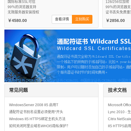
国际标准SSL可信
128/256位加密
99％的浏览器支持
99％的浏览器
无限服务器安装授权
证书丢失免费重
查看详情
立刻购买
￥4580.00
￥2856.00
常见问题
技术文档
WindowsServer 2008 IIS 启用T
Microsoft Off
通配符证书别名设置必须使用*开头
Lync 2010 
Windows IIS HTTPS绑定主机头方法
Citrix NetSca
如何关闭阿里云域名WHOIS隐私保护？
IIS HTTPS启用