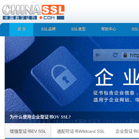
首 页
SSL品牌
SSL类型
帮助中心
SS
为什么使用企业型证书OV SSL?
企业型证书OV SSL 快速识别真实企业/组织身份，防止假冒/诈骗/钓鱼网站 数据通
增强型证书EV SSL
通配符证书Wildcard SSL
企业型证书O