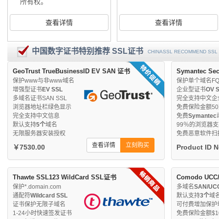
所有权。
查看详情
查看详情
中国数字证书特别推荐 SSL证书
CHINASSL RECOMMEND SSL 
GeoTrust TrueBusinessID EV SAN 证书
Symantec Se
保护www与非www域名
保护单个域名FQ
增强型证书
EV SSL
企业型证书
OV 
多域名证书SAN SSL
完全支持中文企
浏览器地址栏绿色显示
免费保险金额5
完全支持中文信息
免费
Symantec
默认支持
5个
域名
99％的浏览器
无限服务器安装授权
免费恶意软件扫
查看详情
立刻购买
￥7530.00
Product ID 
Thawte SSL123 WildCard SSL证书
Comodo UCC
保护*.domain.com
多域名
SAN/UC
通配符
Wildcard SSL
默认支持
3个
域
证书保护无限子域名
可付费增加保护
1-24小时快速签发证书
免费保险金额$10