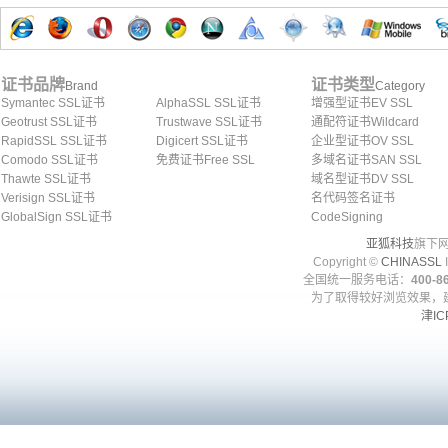
证书品牌
证书类型
Brand
Category
Symantec SSL证书
AlphaSSL SSL证书
增强型证书EV SSL
Geotrust SSL证书
Trustwave SSL证书
通配符证书Wildcard
RapidSSL SSL证书
Digicert SSL证书
企业型证书OV SSL
Comodo SSL证书
免费证书Free SSL
多域名证书SAN SSL
Thawte SSL证书
域名型证书DV SSL
Verisign SSL证书
名代码签名证书
GlobalSign SSL证书
CodeSigning
亚狐科技
旗下网
Copyright ©
CHINASSL
I
全国统一服务电话：
400-86
为了取得较好浏览效果，建
津IC