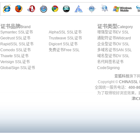
证书品牌
证书类型
Brand
Category
Symantec SSL证书
AlphaSSL SSL证书
增强型证书EV SSL
Geotrust SSL证书
Trustwave SSL证书
通配符证书Wildcard
RapidSSL SSL证书
Digicert SSL证书
企业型证书OV SSL
Comodo SSL证书
免费证书Free SSL
多域名证书SAN SSL
Thawte SSL证书
域名型证书DV SSL
Verisign SSL证书
名代码签名证书
GlobalSign SSL证书
CodeSigning
亚狐科技
旗下网
Copyright ©
CHINASSL
I
全国统一服务电话：
400-86
为了取得较好浏览效果，建
津IC