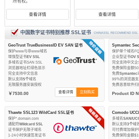
所有权。
查看详情
查看详情
中国数字证书特别推荐 SSL证书
CHINASSL RECOMMEND SSL 
GeoTrust TrueBusinessID EV SAN 证书
Symantec Se
保护www与非www域名
保护单个域名FQ
增强型证书
EV SSL
企业型证书
OV 
多域名证书SAN SSL
完全支持中文企
浏览器地址栏绿色显示
免费保险金额5
完全支持中文信息
免费
Symantec
默认支持
5个
域名
99％的浏览器
无限服务器安装授权
免费恶意软件扫
查看详情
立刻购买
￥7530.00
Product ID 
Thawte SSL123 WildCard SSL证书
Comodo UCC
保护*.domain.com
多域名
SAN/UC
通配符
Wildcard SSL
默认支持
3个
域
证书保护无限子域名
可付费增加保护
1-24小时快速签发证书
免费保险金额$10