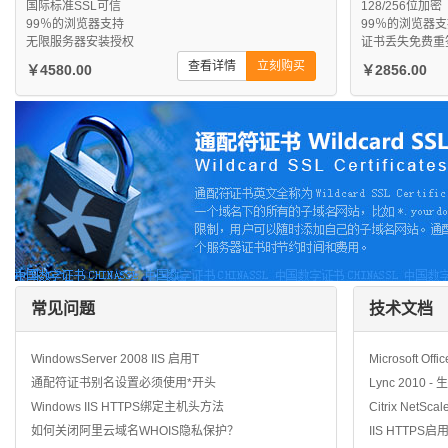
国际标准SSL可信
128/256位加密
99％的浏览器支持
99％的浏览器
无限服务器安装授权
证书丢失免费重
查看详情
立刻购买
￥4580.00
￥2856.00
常见问题
技术文档
WindowsServer 2008 IIS 启用T
Microsoft Off
通配符证书别名设置必须使用*开头
Lync 2010 
Windows IIS HTTPS绑定主机头方法
Citrix NetSca
如何关闭阿里云域名WHOIS隐私保护？
IIS HTTPS启用