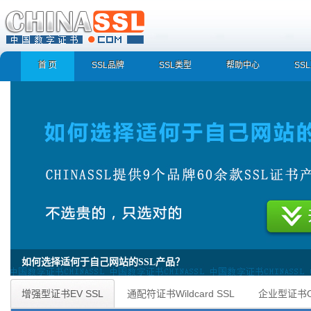
首 页
SSL品牌
SSL类型
帮助中心
SS
为什么使用企业型证书OV SSL?
企业型证书OV SSL 快速识别真实企业/组织身份，防止假冒/诈骗/钓鱼网站 数据通
增强型证书EV SSL
通配符证书Wildcard SSL
企业型证书O