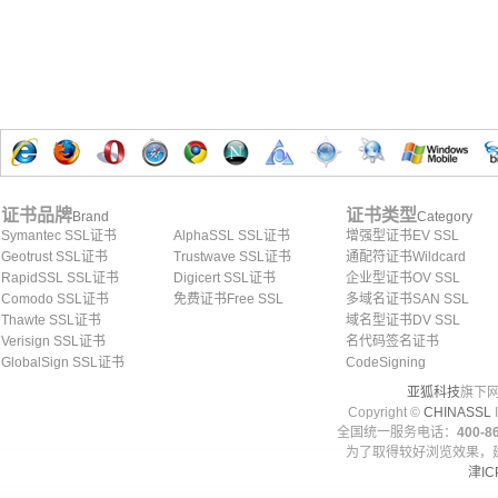
证书品牌
证书类型
Brand
Category
Symantec SSL证书
AlphaSSL SSL证书
增强型证书EV SSL
Geotrust SSL证书
Trustwave SSL证书
通配符证书Wildcard
RapidSSL SSL证书
Digicert SSL证书
企业型证书OV SSL
Comodo SSL证书
免费证书Free SSL
多域名证书SAN SSL
Thawte SSL证书
域名型证书DV SSL
Verisign SSL证书
名代码签名证书
GlobalSign SSL证书
CodeSigning
亚狐科技
旗下网
Copyright ©
CHINASSL
I
全国统一服务电话：
400-86
为了取得较好浏览效果，建
津IC