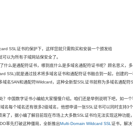
card SSL证书的保护下，这样您就只需购买和安装一个颁发给
就可以为所有子域网站保安全了。
了什么是通配符证书，哪到底什么是多域名通配符证书呢？顾名思义，多
 Wildcard SSL)就是通过技术将多域名证书和通配符证书融合到一起，创建的
域名SAN和通配符Wildcard，这种全新型SSL证书就称为多域名通配符S
好处？中国数字证书小编給大家慢慢介绍。咱们还是举例说明下吧，如一个
域名每个域名还有很多2级域名，他想申请一张SSL证书可以同时支持3
烦来了，据小编了解目前现在市场上大多数SSL证书均无法实现这种功能
ODO率先打破这种僵局，全新推出
Multi-Domain Wildcard SSL
证书，解决