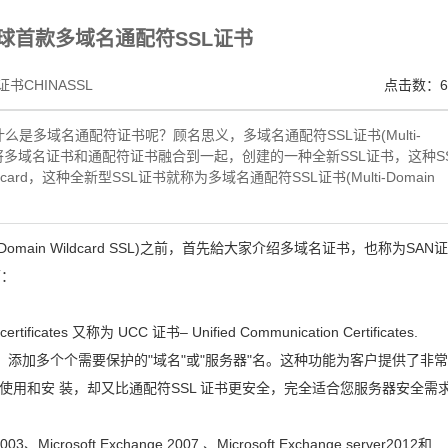
V SSL证书,完美支持地址栏显示中文企业名称EV SSL品牌,赛门铁克EV证书 Symantec、GeoTru
球首款多域名通配符SSL证书
书CHINASSL
点击数：6
是多域名通配符证书呢？顾名思义，多域名通配符SSL证书(Multi-
就是通过技术将多域名证书和通配符证书融合到一起，创建的一种全新SSL证书，这种S
ard，这种全新型SSL证书就称为多域名通配符SSL证书(Multi-Domain
omain Wildcard SSL)之前，首先給大家介绍多域名证书，也称为SAN
下：
certificates 又称为 UCC 证书– Unified Communication Certificates.
中，添加多个个需要保护的"域名"或"服务器"名。这种功能为客户提供了非
使用和安 装，却又比通配符SSL 证书更安全，完全适合您服务器安全需
03、Microsoft Exchange 2007 、Microsoft Exchange server2012和