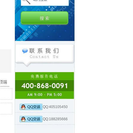
面顶端
QQ:405105450
QQ:188285666