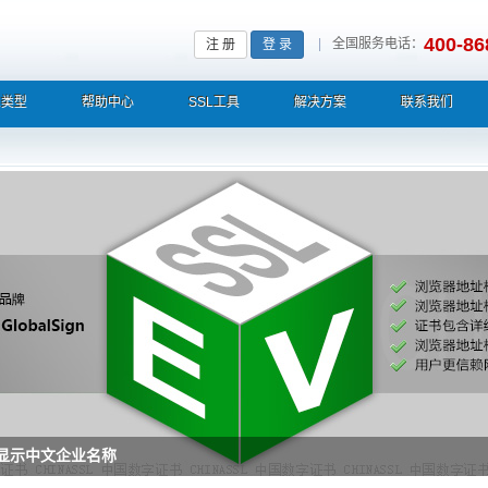
400-86
|
全国服务电话：
注 册
登 录
L类型
帮助中心
SSL工具
解决方案
联系我们
栏显示中文企业名称