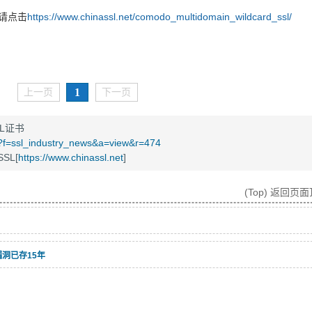
请点击
https://www.chinassl.net/comodo_multidomain_wildcard_ssl/
1
上一页
下一页
L证书
t/?f=ssl_industry_news&a=view&r=474
SL[
https://www.chinassl.net
]
(Top) 返回页
漏洞已存15年