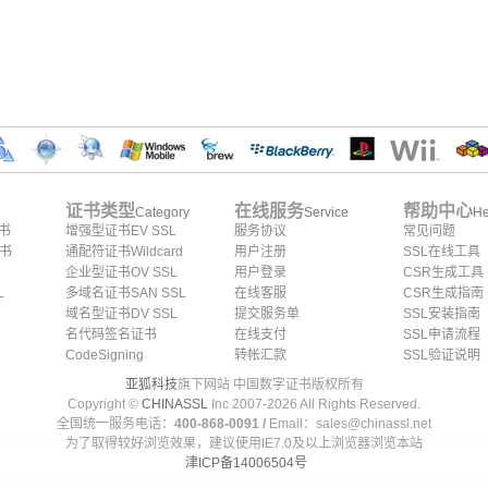
证书类型
在线服务
帮助中心
Category
Service
He
证书
增强型证书EV SSL
服务协议
常见问题
证书
通配符证书Wildcard
用户注册
SSL在线工具
企业型证书OV SSL
用户登录
CSR生成工具
L
多域名证书SAN SSL
在线客服
CSR生成指南
域名型证书DV SSL
提交服务单
SSL安装指南
名代码签名证书
在线支付
SSL申请流程
CodeSigning
转帐汇款
SSL验证说明
亚狐科技
旗下网站 中国数字证书版权所有
Copyright ©
CHINASSL
Inc 2007-
2026
All Rights Reserved.
全国统一服务电话：
400-868-0091 /
Email：sales@chinassl.net
为了取得较好浏览效果，建议使用IE7.0及以上浏览器浏览本站
津ICP备14006504号