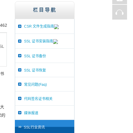
st、Thawte、GlobalSign,服务器证书,256
栏目导航
462
CSR 文件生成指南
SSL 证书安装指南
SL
SSL 证书备份
SSL 证书恢复
证书
常见问题(Faq)
代码签名证书相关
常大
媒体报道
求的
SSL行业资讯