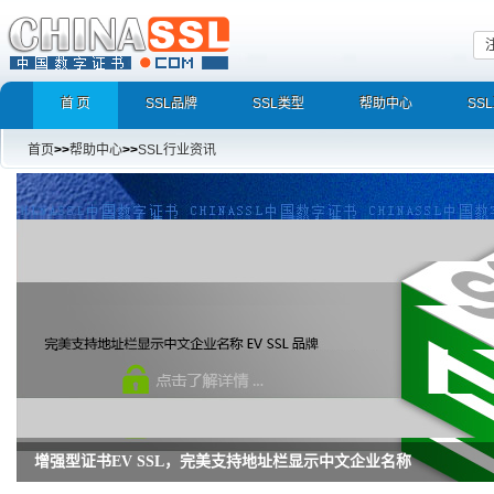
首 页
SSL品牌
SSL类型
帮助中心
SS
首页
>>
帮助中心
>>
SSL行业资讯
增强型证书EV SSL，完美支持地址栏显示中文企业名称