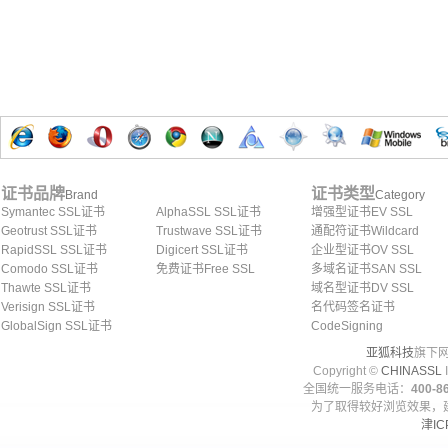
证书品牌
证书类型
Brand
Category
Symantec SSL证书
AlphaSSL SSL证书
增强型证书EV SSL
Geotrust SSL证书
Trustwave SSL证书
通配符证书Wildcard
RapidSSL SSL证书
Digicert SSL证书
企业型证书OV SSL
Comodo SSL证书
免费证书Free SSL
多域名证书SAN SSL
Thawte SSL证书
域名型证书DV SSL
Verisign SSL证书
名代码签名证书
GlobalSign SSL证书
CodeSigning
亚狐科技
旗下网
Copyright ©
CHINASSL
I
全国统一服务电话：
400-86
为了取得较好浏览效果，建
津IC