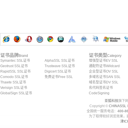
证书品牌
证书类型
Brand
Category
Symantec SSL证书
AlphaSSL SSL证书
增强型证书EV SSL
Geotrust SSL证书
Trustwave SSL证书
通配符证书Wildcard
RapidSSL SSL证书
Digicert SSL证书
企业型证书OV SSL
Comodo SSL证书
免费证书Free SSL
多域名证书SAN SSL
Thawte SSL证书
域名型证书DV SSL
Verisign SSL证书
名代码签名证书
GlobalSign SSL证书
CodeSigning
亚狐科技
旗下网
Copyright ©
CHINASSL
I
全国统一服务电话：
400-86
为了取得较好浏览效果，建
津IC