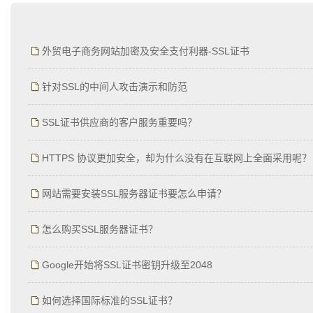
增强型证书EV SSL,赛门铁克EV证书,verisign EV SSL证书,完美支持地址栏显示中文企业名
位SSL证书,绿色地址栏证书
外贸电子商务网站加密及安全支付利器-SSL证书
针对SSL的中间人攻击演示和防范
SSL证书供应商的客户服务重要吗？
HTTPS 协议更加安全，却为什么没有在互联网上全面采用呢？
网站需要安装SSL服务器证书要怎么申请？
怎么购买SSL服务器证书？
Google开始将SSL证书密钥升级至2048
如何选择国际标准的SSL证书？