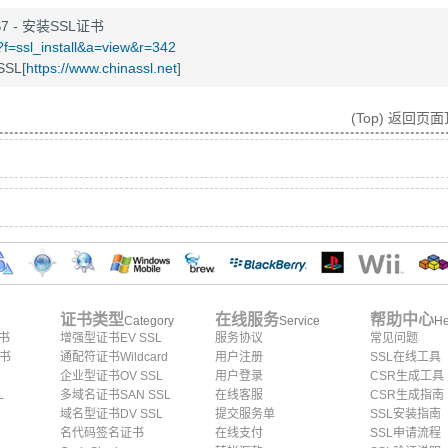
IS7 - 安装SSL证书
/?f=ssl_install&a=view&r=342
SL[
https://www.chinassl.net
]
(Top) 返回页
证书类型
在线服务
帮助中心
Category
Service
He
证书
增强型证书EV SSL
服务协议
常见问题
证书
通配符证书Wildcard
用户注册
SSL在线工具
企业型证书OV SSL
用户登录
CSR生成工具
L
多域名证书SAN SSL
在线客服
CSR生成指南
域名型证书DV SSL
提交服务单
SSL安装指南
名代码签名证书
在线支付
SSL申请流程