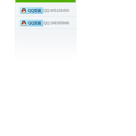
QQ:405105450
QQ:188285666