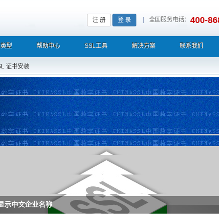
400-86
|
全国服务电话：
注 册
登 录
L类型
帮助中心
SSL工具
解决方案
联系我们
SL 证书安装
栏显示中文企业名称