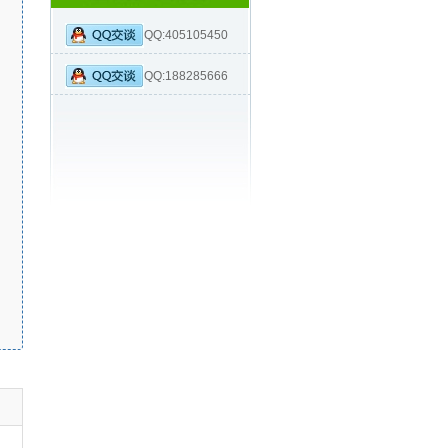
QQ:405105450
QQ:188285666