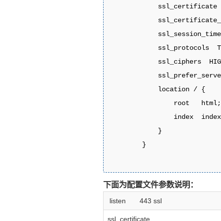
            ssl_certificate 
            ssl_certificate_
            ssl_session_time
            ssl_protocols  T
            ssl_ciphers  HIG
            ssl_prefer_serve
            location / {

                root   html;
                index  index
            }

        }

下面为配置文件参数说明：
listen 443 ssl
ssl_certificate