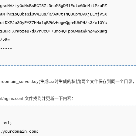
gssNV/iyGoNsBsRCI8ZtDneM8gDM1EoteG0nMitPxuPZ

aM+hC1oQQbs3iOVWIus/R/AXCtTNQ8CpMDvXjLLMjV5X

oiDXPJe3OyFYZ7HHx1qBPWvHogwQgn4UhPH/k3/e1GYc

1GuRTXYWozeB7dXYrCcU++umo4Q+pbGw8aWkhZ4WxuWg

/v8=

-----

、yourdomain_server.key(生成csr时生成的私钥)两个文件保存到同一个目录
f/nginx.conf 文件找到并更新一下内容：
 ssl;

.yourdomain.com;
