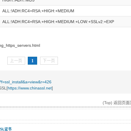
HIGH:!ADH:!MD5
ALL:!ADH:RC4+RSA:+HIGH:+MEDIUM
ALL:!ADH:RC4+RSA:+HIGH:+MEDIUM:+LOW:+SSLv2:+EXP
ing_https_servers.html
1
上一页
下一页
/?f=ssl_install&a=view&r=426
SL[
https://www.chinassl.net
]
(Top) 返回页
装SSL证书