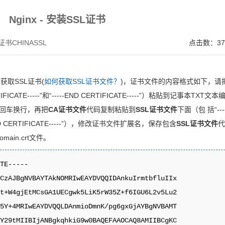
V SSL证书,完美支持地址栏显示中文企业名称EV SSL品牌,赛门铁克EV证书 Symantec、GeoTru
Nginx - 安装SSL证书
书CHINASSL
点击数：37
)获取SSL证书(
如何获取SSL证书文件？
)，证书文件的内容格式如下，请
TIFICATE-----”和“-----END CERTIFICATE-----”）粘贴到记事本TXT文本
回车换行，再把
CA证书文件
代码复制粘贴到
SSL证书文件
下面（包 括“---
---END CERTIFICATE-----”），修改证书文件扩展名，保存包含
SSL证书文件
main.crt文件。
TE-----

CzAJBgNVBAYTAkNOMRIwEAYDVQQIDAnkuIrmtbfluIIx

t+W4gjEtMCsGA1UECgwk5LiK5rW35Z+f6IGU6L2v5Lu2

5Y+4MRIwEAYDVQQLDAnmioDmnK/pg6gxGjAYBgNVBAMT

Y29tMIIBIjANBgkqhkiG9w0BAQEFAAOCAQ8AMIIBCgKC
