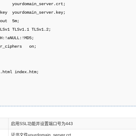
     yourdomain_server.crt;

key  yourdomain_server.key;

out  5m;

LSv1 TLSv1.1 TLSv1.2;

H:!aNULL:!MD5;

r_ciphers   on;         



.html index.htm;

启用SSL功能并设置端口号为443
证书文件yourdomain_server.crt