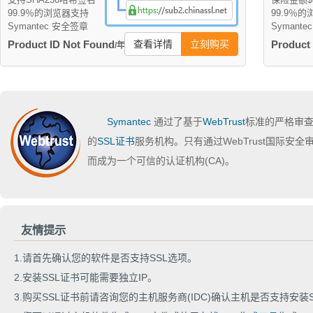
99.9％的浏览器支持
99.9％
Symantec 安全签章
Symant
Product ID Not Found
查看详情
立刻购买
Product
/年
Symantec
通过了基于
WebTrust
标准的严格审
的
SSL证书
服务机构。只有通过WebTrust国际安
而成为一个可信的认证机构(CA)。
友情提示
1.请首先确认您的软件是否支持SSL选项。
2.安装SSL证书可能需要独立IP。
3.购买SSL证书前请咨询您的主机服务商(IDC)确认主机是否支持安装S