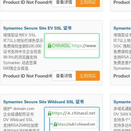
Product ID Not Found
查看详情
立刻购买
Product
/年
Symantec Secure Site EV SSL 证书
Symante
增强型证书EV SSL
增强型证书
IE7以上地址栏绿色显示
IE7以上
免费保险金额$100,000
SGC 强
证书支持中文企业信息
免费保险金额
99.9％的浏览器支持
支持RSA 
Symantec 动态签章
免费恶意
500强企业首选
Symant
Product ID Not Found
查看详情
立刻购买
Product
/年
Symantec Secure Site Wildcard SSL 证书
Symante
保护*.domain.com
多域名通
企业级通配符证书
OV SAN W
OV Wildcard SSL
支持多个*.D
支持RSA2048位加密
支持多达9
支持SHA256哈希签名
保险金额$1,