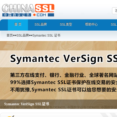
首 页
SSL品牌
SSL类型
帮助中心
SS
首页
>>
SSL品牌
>>
Symantec SSL 证书
Symantec VeriSign SSL证书
Secure Site Pro with EV SSL Certificates,Secure Site with EV SSL Certificates,S