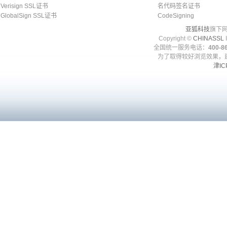
Verisign SSL证书
名代码签名证书
GlobalSign SSL证书
CodeSigning
亚狐科技
旗下网
Copyright ©
CHINASSL
I
全国统一服务电话：
400-86
为了取得较好浏览效果，建
津IC