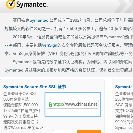
业、全球著名网站 99%选择Symantec SSL证书保护在线交易的安全。 不用犹豫,Syma
赛门铁克
Symantec
公司成立于1982年4月，公司总部位于加利福尼亚
规模较大的软件公司之一，拥有 17,500 多名员工，遍布 40 多个国
2010年5月，信息安全领域领先的解决方案提供商Symantec(赛门铁
业务部门，主要包括
VeriSign
的安全套阶层和代码签名认证服务、管理的公
章、VeriSign身份保护（VIP）身份识别服务和VIP防御诈骗服务等业
Symantec 是领先的数字证书认证机构，为网站、内联网和外
Symantec 通过强大的加密功能和严格的身份认证，保护着全世界超
Symantec Secure Site SSL 证书
Symante
企业型证书OV SSL
企业型证书
500强企业首选
256位加
保险金额$1,500,000
SGC 强
128/256位自适应加密
支持ECC
99.9％的浏览器支持
保险金额$1,
无限次免费重签证书
99.9％
通过WebTrust安全认证
Symant