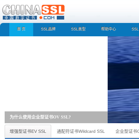
首 页
SSL品牌
SSL类型
帮助中心
SS
为什么使用企业型证书OV SSL?
企业型证书OV SSL 快速识别真实企业/组织身份，防止假冒/诈骗/钓鱼网站 数据通
增强型证书EV SSL
通配符证书Wildcard SSL
企业型证书O