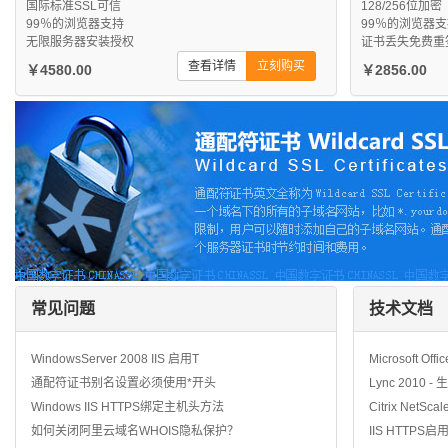
国际标准SSL可信
128/256位加密
99％的浏览器支持
99％的浏览器
无限服务器安装授权
证书丢失免费重
查看详情
立刻购买
￥4580.00
￥2856.00
常见问题
技术文档
WindowsServer 2008 IIS 启用T
Microsoft Off
通配符证书别名设置必须使用*开头
Lync 2010 
Windows IIS HTTPS绑定主机头方法
Citrix NetSca
如何关闭阿里云域名WHOIS隐私保护？
IIS HTTPS启用