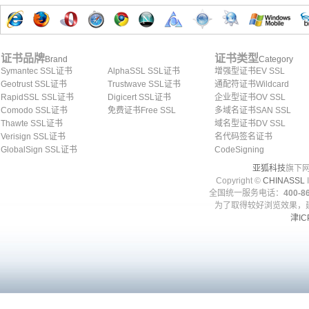
证书品牌
证书类型
Brand
Category
Symantec SSL证书
AlphaSSL SSL证书
增强型证书EV SSL
Geotrust SSL证书
Trustwave SSL证书
通配符证书Wildcard
RapidSSL SSL证书
Digicert SSL证书
企业型证书OV SSL
Comodo SSL证书
免费证书Free SSL
多域名证书SAN SSL
Thawte SSL证书
域名型证书DV SSL
Verisign SSL证书
名代码签名证书
GlobalSign SSL证书
CodeSigning
亚狐科技
旗下网
Copyright ©
CHINASSL
I
全国统一服务电话：
400-86
为了取得较好浏览效果，建
津IC