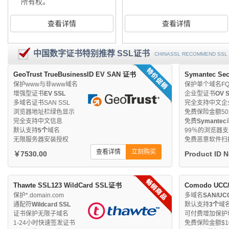
所有权。
查看详情
查看详情
中国数字证书特别推荐 SSL证书
CHINASSL RECOMMEND SSL 
GeoTrust TrueBusinessID EV SAN 证书
Symantec Se
保护www与非www域名
保护单个域名FQ
增强型证书
EV SSL
企业型证书
OV 
多域名证书SAN SSL
完全支持中文企
浏览器地址栏绿色显示
免费保险金额5
完全支持中文信息
免费
Symantec
默认支持
5个
域名
99％的浏览器
无限服务器安装授权
免费恶意软件扫
查看详情
立刻购买
￥7530.00
Product ID 
Thawte SSL123 WildCard SSL证书
Comodo UCC
保护*.domain.com
多域名
SAN/UC
通配符
Wildcard SSL
默认支持
3个
域
证书保护无限子域名
可付费增加保护
1-24小时快速签发证书
免费保险金额$10