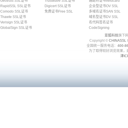
Geotrust SSL证书
Trustwave SSL证书
通配符证书Wildcard
RapidSSL SSL证书
Digicert SSL证书
企业型证书OV SSL
Comodo SSL证书
免费证书Free SSL
多域名证书SAN SSL
Thawte SSL证书
域名型证书DV SSL
Verisign SSL证书
名代码签名证书
GlobalSign SSL证书
CodeSigning
亚狐科技
旗下网
Copyright ©
CHINASSL
I
全国统一服务电话：
400-86
为了取得较好浏览效果，建
津IC