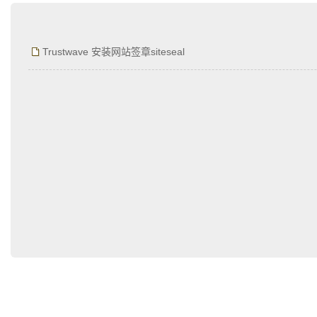
为什么企业型SSL证书? 证书包含企业信息，点击证书信息立辨网站是否属于该
付、政府机构...
Trustwave 安装网站签章siteseal