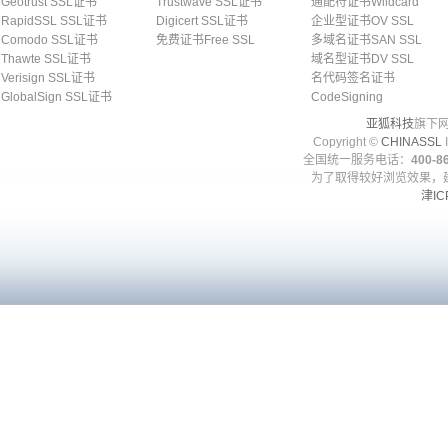
Geotrust SSL证书
Trustwave SSL证书
通配符证书Wildcard
RapidSSL SSL证书
Digicert SSL证书
企业型证书OV SSL
Comodo SSL证书
免费证书Free SSL
多域名证书SAN SSL
Thawte SSL证书
域名型证书DV SSL
Verisign SSL证书
名代码签名证书
GlobalSign SSL证书
CodeSigning
亚狐科技
旗下网
Copyright ©
CHINASSL
I
全国统一服务电话：
400-86
为了取得较好浏览效果，建
津IC