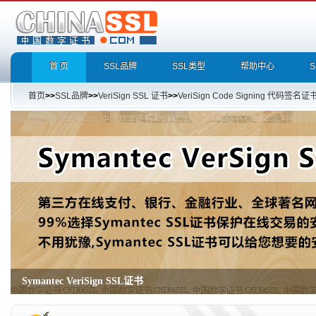
首 页
SSL品牌
SSL类型
帮助中心
首页
>>
SSL品牌
>>
VeriSign SSL 证书
>>
VeriSign Code Signing 代码签名证
Symantec VeriSign SSL证书
Secure Site Pro with EV SSL Certificates,Secure Site with EV SSL Certificate