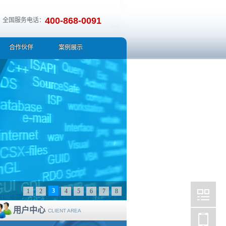
400-868-0091
全国服务电话：
合作伙伴
案例展示
4
1
2
3
5
6
7
8
用户中心
听/篡改/劫持用户信息 证书包含详细公司/组织信
CLIENT AREA