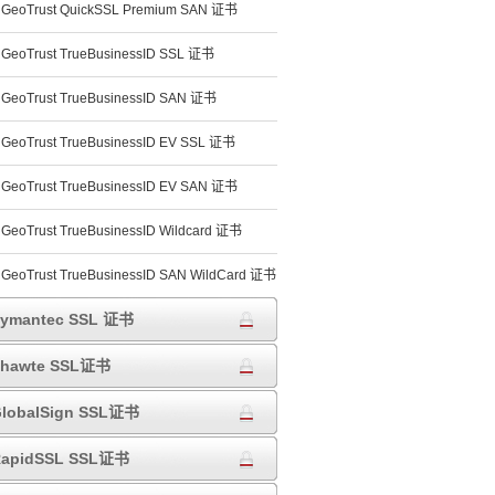
GeoTrust QuickSSL Premium SAN 证书
GeoTrust TrueBusinessID SSL 证书
GeoTrust TrueBusinessID SAN 证书
GeoTrust TrueBusinessID EV SSL 证书
GeoTrust TrueBusinessID EV SAN 证书
GeoTrust TrueBusinessID Wildcard 证书
GeoTrust TrueBusinessID SAN WildCard 证书
ymantec SSL 证书
Thawte SSL证书
lobalSign SSL证书
apidSSL SSL证书