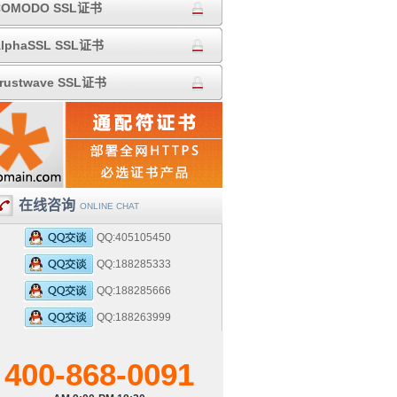
COMODO SSL证书
lphaSSL SSL证书
rustwave SSL证书
在线咨询
ONLINE CHAT
QQ:405105450
QQ:188285333
QQ:188285666
QQ:188263999
400-868-0091