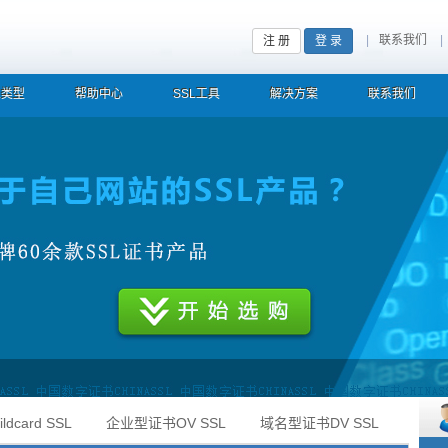
|
联系我们
|
注 册
登 录
L类型
帮助中心
SSL工具
解决方案
联系我们
份，防止假冒/诈骗/钓鱼网站 数据通过SSL/TLS加密安全传输，防止第三方非法窃取/监
card SSL
企业型证书OV SSL
域名型证书DV SSL