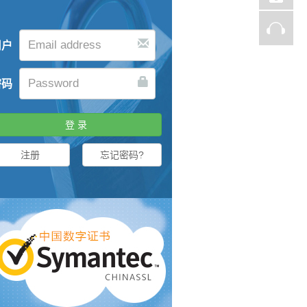
56自适应加密通道 支持TLS安全传输通信协议 证
投资理财、在线支付、政府机构...
用户
密码
注册
忘记密码?