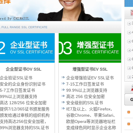
 FULL RANGE SSL CERTIFICATE
2
03
企业型证书
增强型证书
OV SSL CERTIFICATE
EV SSL CERTIFICATE
企业型证书OV SSL
增强型证书EV SSL
企业验证SSL证书
企业增强验证EV SSL证书
安全的企业身份识别证书
7-15工作日签发证书
5-7工作日签发证书
99.9%以上浏览器支持
99%以上浏览器支持
高达 256 位安全加密
G
高达 128/256 位安全加密
安全级别的SSL证书
提供7/12/365证书颁发服务
IE7及以上、火狐Firefox、
颁发给通过审核的组织机构
谷歌Chrome、苹果Safari、
支持高达256位安全加密，
欧朋Opera等浏览器地址栏
99%浏览器支持的SSL证书
变成绿色同时显示企业名称