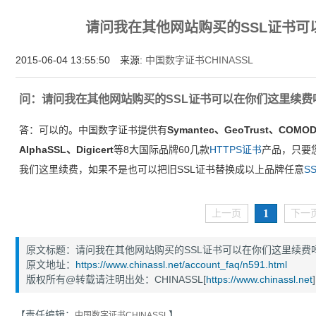
为什么企业型SSL证书? 证书包含企业信息，点击证书信息立辨网站是否属于该
请问我在其他网站购买的SSL证书可
付、政府机构...
2015-06-04 13:55:50 来源:
中国数字证书CHINASSL
问：请问我在其他网站购买的SSL证书可以在你们这里续费
答：可以的。中国数字证书提供有
Symantec、GeoTrust、COMOD
AlphaSSL、Digicert
等8大国际品牌60几款
HTTPS证书
产品，只要
我们这里续费，如果不是也可以把旧SSL证书替换成以上品牌任意
S
1
上一页
下一
原文标题：请问我在其他网站购买的SSL证书可以在你们这里续费
原文地址：
https://www.chinassl.net/account_faq/n591.html
版权所有@转载请注明出处：CHINASSL[
https://www.chinassl.net
]
【责任编辑：
】
中国数字证书CHINASSL