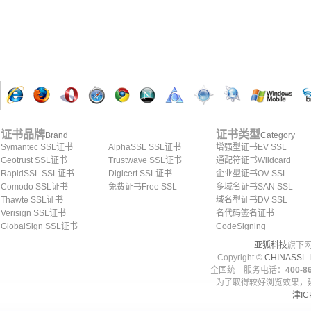
证书品牌
证书类型
Brand
Category
Symantec SSL证书
AlphaSSL SSL证书
增强型证书EV SSL
Geotrust SSL证书
Trustwave SSL证书
通配符证书Wildcard
RapidSSL SSL证书
Digicert SSL证书
企业型证书OV SSL
Comodo SSL证书
免费证书Free SSL
多域名证书SAN SSL
Thawte SSL证书
域名型证书DV SSL
Verisign SSL证书
名代码签名证书
GlobalSign SSL证书
CodeSigning
亚狐科技
旗下网
Copyright ©
CHINASSL
I
全国统一服务电话：
400-86
为了取得较好浏览效果，建
津IC