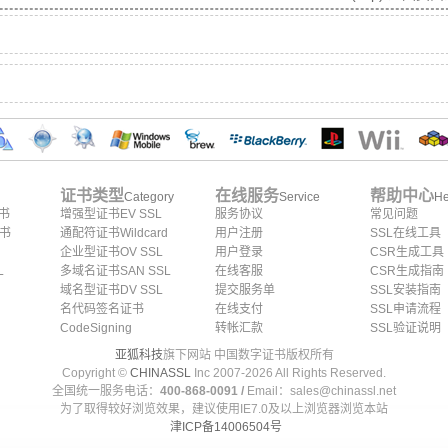
证书类型
在线服务
帮助中心
Category
Service
He
证书
增强型证书EV SSL
服务协议
常见问题
证书
通配符证书Wildcard
用户注册
SSL在线工具
企业型证书OV SSL
用户登录
CSR生成工具
L
多域名证书SAN SSL
在线客服
CSR生成指南
域名型证书DV SSL
提交服务单
SSL安装指南
名代码签名证书
在线支付
SSL申请流程
CodeSigning
转帐汇款
SSL验证说明
亚狐科技
旗下网站 中国数字证书版权所有
Copyright ©
CHINASSL
Inc 2007-
2026
All Rights Reserved.
全国统一服务电话：
400-868-0091 /
Email：sales@chinassl.net
为了取得较好浏览效果，建议使用IE7.0及以上浏览器浏览本站
津ICP备14006504号