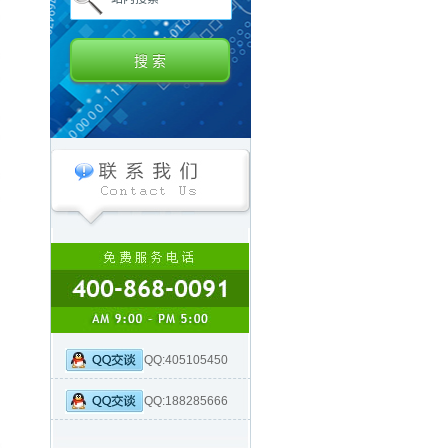
QQ:405105450
QQ:188285666