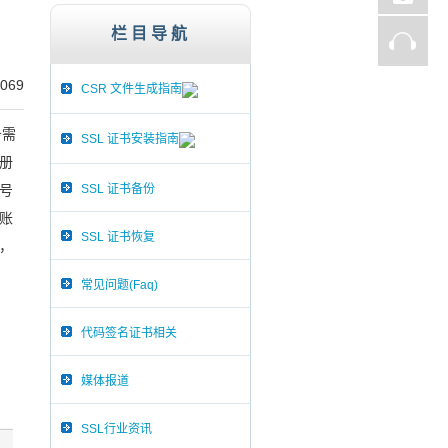
st、Thawte、GlobalSign,服务器证书,256
栏目导航
069
CSR 文件生成指南
务需
SSL 证书安装指南
册
SSL 证书备份
号
账
SSL 证书恢复
，
常见问题(Faq)
代码签名证书相关
媒体报道
SSL行业资讯