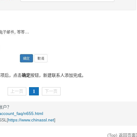
选项后，点击
确定
按钮，新建联系人添加完成。
1
上一页
下一页
帐户？
/account_faq/n655.html
SL[
https://www.chinassl.net
]
(Top) 返回页