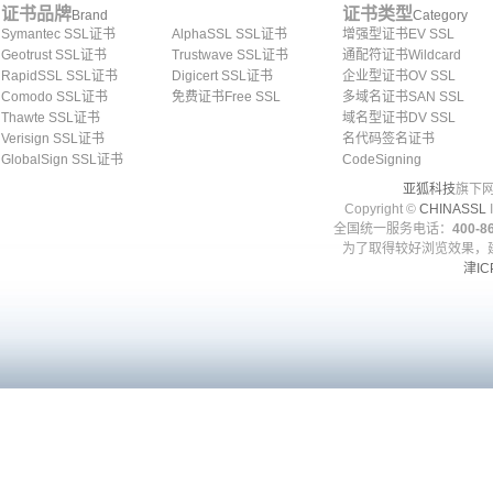
证书品牌
证书类型
Brand
Category
Symantec SSL证书
AlphaSSL SSL证书
增强型证书EV SSL
Geotrust SSL证书
Trustwave SSL证书
通配符证书Wildcard
RapidSSL SSL证书
Digicert SSL证书
企业型证书OV SSL
Comodo SSL证书
免费证书Free SSL
多域名证书SAN SSL
Thawte SSL证书
域名型证书DV SSL
Verisign SSL证书
名代码签名证书
GlobalSign SSL证书
CodeSigning
亚狐科技
旗下网
Copyright ©
CHINASSL
I
全国统一服务电话：
400-86
为了取得较好浏览效果，建
津IC