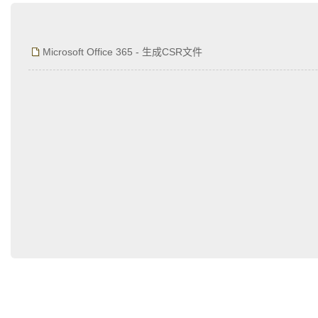
为什么企业型SSL证书? 证书包含企业信息，点击证书信息立辨网站是否属于该
付、政府机构...
Microsoft Office 365 - 生成CSR文件