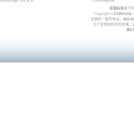
GlobalSign SSL证书
CodeSigning
亚狐科技
旗下网
Copyright ©
CHINASSL
I
全国统一服务电话：
400-86
为了取得较好浏览效果，建
津IC