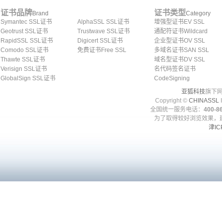
证书品牌
证书类型
Brand
Category
Symantec SSL证书
AlphaSSL SSL证书
增强型证书EV SSL
Geotrust SSL证书
Trustwave SSL证书
通配符证书Wildcard
RapidSSL SSL证书
Digicert SSL证书
企业型证书OV SSL
Comodo SSL证书
免费证书Free SSL
多域名证书SAN SSL
Thawte SSL证书
域名型证书DV SSL
Verisign SSL证书
名代码签名证书
GlobalSign SSL证书
CodeSigning
亚狐科技
旗下网
Copyright ©
CHINASSL
I
全国统一服务电话：
400-86
为了取得较好浏览效果，建
津IC