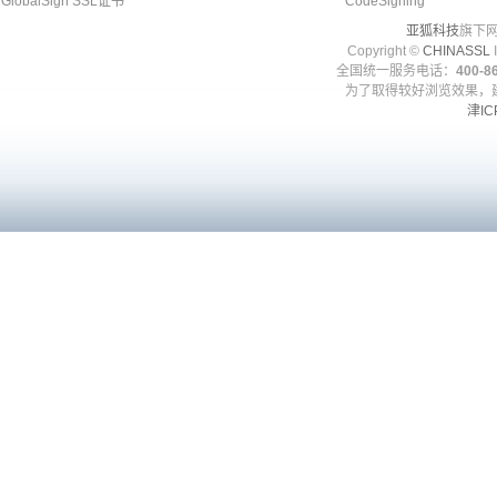
GlobalSign SSL证书
CodeSigning
亚狐科技
旗下网
Copyright ©
CHINASSL
I
全国统一服务电话：
400-86
为了取得较好浏览效果，建
津IC