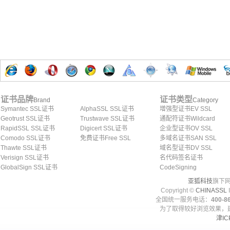
证书品牌
证书类型
Brand
Category
Symantec SSL证书
AlphaSSL SSL证书
增强型证书EV SSL
Geotrust SSL证书
Trustwave SSL证书
通配符证书Wildcard
RapidSSL SSL证书
Digicert SSL证书
企业型证书OV SSL
Comodo SSL证书
免费证书Free SSL
多域名证书SAN SSL
Thawte SSL证书
域名型证书DV SSL
Verisign SSL证书
名代码签名证书
GlobalSign SSL证书
CodeSigning
亚狐科技
旗下网
Copyright ©
CHINASSL
I
全国统一服务电话：
400-86
为了取得较好浏览效果，建
津IC