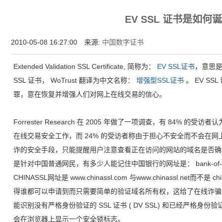
为什么企业型SSL证书? 证书包含企业信息，点击证书信息立辨网站是否属于该
EV SSL 证书是如何
付、政府机构...
2010-05-08 16:27:00 来源:
中国数字证书
Extended Validation SSL Certificate, 简称为：
EV SSL证书
，意思
SSL 证书， WoTrust 翻译为中文名称：
增强型SSL证书
。 EV S
罪，意在恢复并增强人们对网上在线交易的信心。
Forrester Research 在 2005 年做了一项调查，有 84%
在线交易安全工作，而 24% 的受访者称由于担心不安全而不会在
诈的安全手段，只能提醒用户注意查看正在访问的网站的域名是否确
是针对中国普通网民，有多少人能记住中国银行的网址是： bank-of-china.c
CHINASSL网址是 www.chinassl.com 与www.chinassl.net
得谁都可以申请到而只需要简单的验证域名所有权，这给了在线诈骗
能识别没有严格身份验证的 SSL 证书 ( DV SSL) 和已经严格身份验证的
会在浏览器上显示一个安全锁标志。