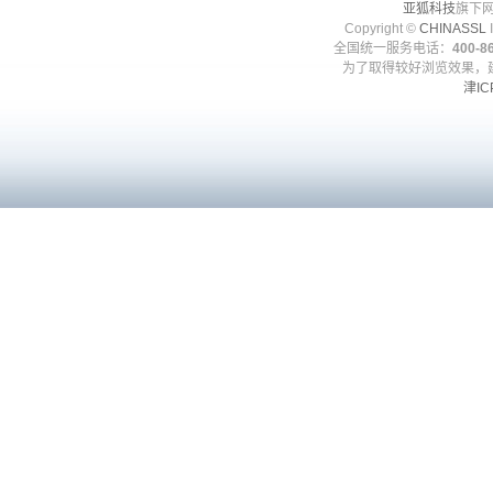
亚狐科技
旗下网
Copyright ©
CHINASSL
I
全国统一服务电话：
400-86
为了取得较好浏览效果，建
津IC