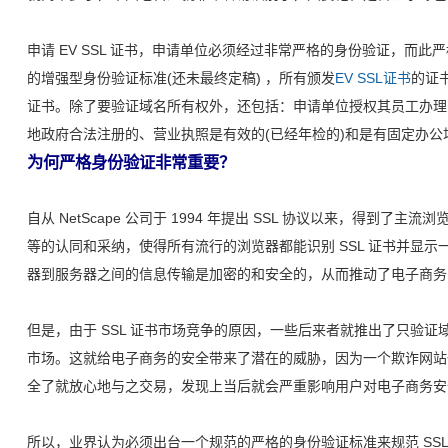
申请 EV SSL 证书，申请单位必须经过非常严格的身份验证，而此严格的
的增强型身份验证标准(还未最终定稿) ，所有颁发
EV SSL证书
的证书
证书。除了要验证域名所有权外，还包括：申请单位授权其员工办理
地政府合法注册的、营业执照是有效的(已经年检的)和是有固定办公
为何严格身份验证非常重要？
自从 NetScape 公司于 1994 年提出 SSL 协议以来，得到了主流浏览器开发
等的认同和采纳，使得所有流行的浏览器都能识别 SSL 证书并显
器到服务器之间的信息传输是加密的和安全的，从而推动了电子商务
但是，由于 SSL 证书市场竞争的原因，一些后来者就推出了只验证域
市场。这就给电子商务的安全带来了潜在的威胁，因为一个欺诈网
全了就放心地与之交易，发现上当后就会严重影响用户对电子商务安
所以，业界认为必须出台一个规范的严格的身份验证标准来规范 SS