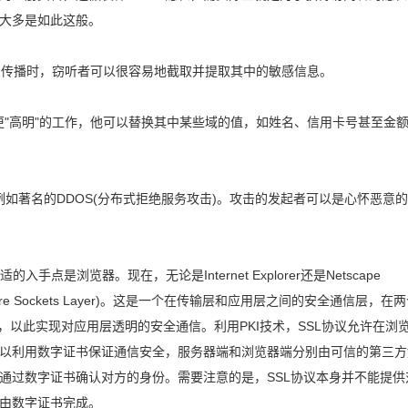
大多是如此这般。
裸"的传播时，窃听者可以很容易地截取并提取其中的敏感信息。
些更"高明"的工作，他可以替换其中某些域的值，如姓名、信用卡号甚至金
，例如著名的DDOS(分布式拒绝服务攻击)。攻击的发起者可以是心怀恶意
点是浏览器。现在，无论是Internet Explorer还是Netscape
Secure Sockets Layer)。这是一个在传输层和应用层之间的安全通信层，在
，以此实现对应用层透明的安全通信。利用PKI技术，SSL协议允许在浏
以利用数字证书保证通信安全，服务器端和浏览器端分别由可信的第三方
通过数字证书确认对方的身份。需要注意的是，SSL协议本身并不能提供
由数字证书完成。