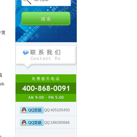
允许发
填
eb
QQ:405105450
QQ:188285666
。