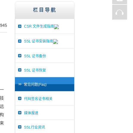
st、Thawte、GlobalSign,服务器证书,256
栏目导航
945
CSR 文件生成指南
SSL 证书安装指南
SSL 证书备份
SSL 证书恢复
常见问题(Faq)
一
技
代码签名证书相关
于远
媒体报道
结构
来
SSL行业资讯