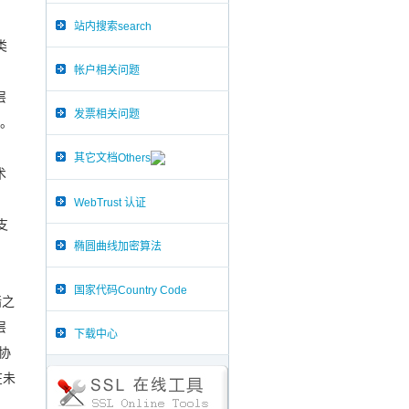
站内搜索search
类
帐户相关问题
层
发票相关问题
广。
其它文档Others
术
WebTrust 认证
支
椭圆曲线加密算法
国家代码Country Code
墙之
层
下载中心
协
在未