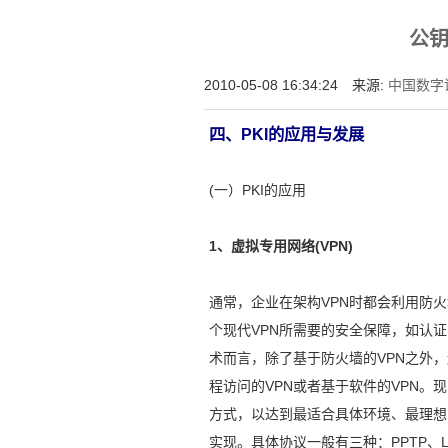
增强型证书EV SSL,赛门铁克EV证书,verisign E
公钥
位SSL证书,绿色地址栏证书
2010-05-08 16:34:24 来源:
中国数字
四、PKI的应用与发展
(一）PKI的应用
1、虚拟专用网络(VPN)
通常，企业在架构VPN时都会利用防
个现代VPN所需要的安全保障，如认
术而言，除了基于防火墙的VPN之外，
程访问的VPN或者基于软件的VPN。
方式，以达到最适合具体环境、最理想
实现。具体协议一般有三种：PPTP、L2T