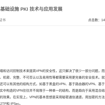
V SSL证书,完美支持地址栏显示中文企业名称EV SSL品牌,赛门铁克EV证书 Symantec、GeoTru
基础设施 PKI 技术与应用发展
证书
点击数：14
火墙和访问控制技术来提高VPN的安全性，这只解决了很少一部分问题，而
证、机密、完整、不可否认以及易用性等都需要采用更完善的安全技术。就
还可以有其他的结构方式，如基于黑盒的VPN、基于路由器的VPN、基
现实中构造的VPN往往并不局限于一种单一的结构，而是趋向于采用混合
的效果。在实现上，VPN的基本思想是采用秘密通信通道，用加密的方法
P和 IPSec。