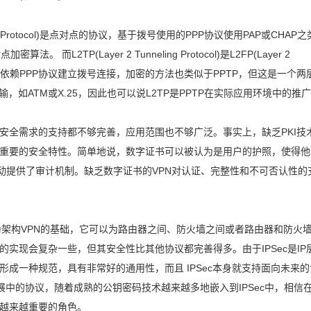
nneling Protocol)是点对点的协议，基于拨号使用的PPP协议使用PAP或CHAP之
。 而L2TP(Layer 2 Tunneling Protocol)是L2FP(Layer 2
PTP的结合，依赖PPP协议建立拨号连接，加密的方法也类似于PPTP，但这是一个两
，如ATM或X.25，因此也可以说L2TP是PPTP在实际应用环境中的推
现代安全需求的支持都不够完善，应用范围也不够广泛。事实上，缺乏PKI技
最重要的安全特性。简单地说，数字证书可以被认为是用户的护照，使得他
活动提供了审计机制。缺乏数字证书的VPN对认证、完整性和不可否认性的
经成为架构VPN的基础，它可以为路由器之间、防火墙之间或者路由器和防火
实现会复杂一些，但其安全性比其他协议都完善得多。由于IPSec是IP
成一种规范，具有非常好的通用性，而且 IPSec本身就支持面向未来的
个发展中的协议，随着成熟的公钥密码技术越来越多地嵌入到IPSec中，相信
演越来越重要的角色。