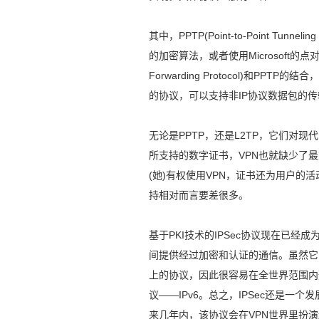
其中，PPTP(Point-to-Point Tu
的加密算法，或者使用Microsoft的点对点加密算法
Forwarding Protocol)和P
的协议，可以支持非IP协议数据包的传输
无论是PPTP，还是L2TP，它们对
所支持的数字证书，VPN也就缺少了
(她)有权使用VPN，证书还为用户的
持相对而言要差很多。
基于PKI技术的IPSec协议现在已
间提供经过加密和认证的通信。虽然它的
上的协议，因此很容易在全世界范围内形
议——IPv6。总之，IPSec还是一
来几年内，该协议会在VPN世界里扮